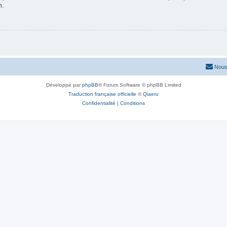
n.
Nous
Développé par
phpBB
® Forum Software © phpBB Limited
Traduction française officielle
©
Qiaeru
Confidentialité
|
Conditions