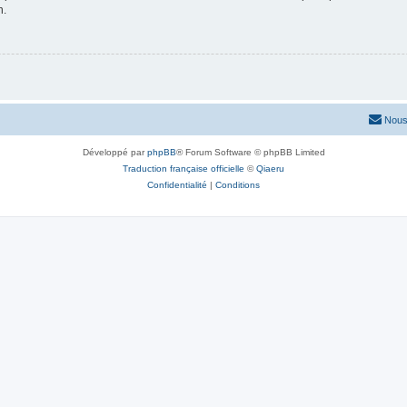
n.
Nous
Développé par
phpBB
® Forum Software © phpBB Limited
Traduction française officielle
©
Qiaeru
Confidentialité
|
Conditions