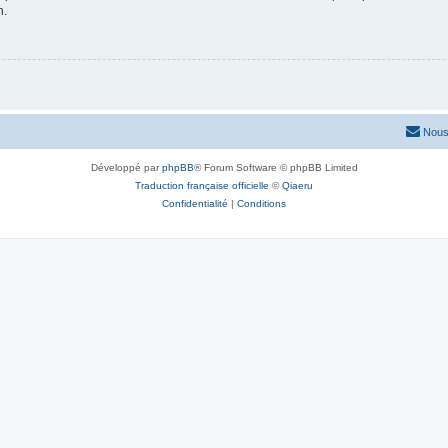
n.
Nous
Développé par
phpBB
® Forum Software © phpBB Limited
Traduction française officielle
©
Qiaeru
Confidentialité
|
Conditions