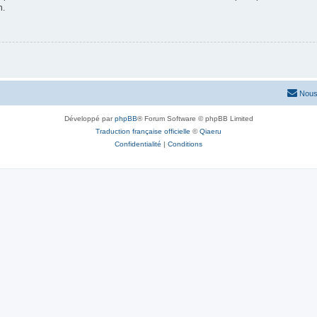
n.
Nous
Développé par
phpBB
® Forum Software © phpBB Limited
Traduction française officielle
©
Qiaeru
Confidentialité
|
Conditions