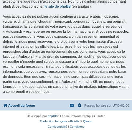
acceptons et que nous n’acceptons pas. Pour plus d’informations concernant
phpBB, veuillez consulter
le site de phpBB
(en anglais).
Vous acceptez de ne publier aucun contenu à caractère abusif, obscène,
vulgaire, diffamatoire, choquant, menaçant, pornographique, etc. qui pourrait
transgresser la législation de votre pays, du pays dans lequel le serveur de
« Autoson.fr » est hébergé ou encore la loi internationale. Si vous ne respectez
pas ces dispositions, vous vous exposez à un bannissement immédiat et
définitif et nous nous réservons le droit d’avertir votre fournisseur d’accès à
internet et les autorités officielles. L’adresse IP de tous les messages est
enregistrée afin d’aider au renforcement de ces conditions. Vous acceptez le
fait que « Autoson.fr » ait le droit de supprimer, de modifier, de déplacer ou de
verrouiller n’importe quel sujet et message à n’importe quel moment si nous
estimons cela nécessaire. En tant qu’utilisateur, vous acceptez que toutes les
informations que vous avez renseignées soient enregistrées dans notre base
de données. Bien que ces informations ne seront pas diffusées à une tierce
partie sans votre consentement, ni « Autoson.fr », ni phpBB, ne pourront être
tenus comme responsables en cas de tentative de piratage informatique visant
à compromettre vos données.
Accueil du forum
Fuseau horaire sur
UTC+02:00
Développé par
phpBB
® Forum Software © phpBB Limited
Traduction française officielle
©
Qiaeru
Confidentialité
|
Conditions