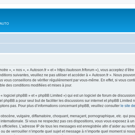
'AUTO
otre », « nos », « Autoson.fr » et « https://autoson.fr/forum »), vous acceptez d’ê
ditions suivantes, veuillez ne pas utiliser et accéder à « Autoson.fr ». Nous pouvo
s vous conseillons de vérifier régulièrement par vous-même. En effet, si vous conti
ble des conditions modifiées et mises à jour.
 logiciel phpBB » et « phpBB Limited ») qui est un logiciel de forum de discussio
iel phpBB a pour seul but de faciliter les discussions sur internet et phpBB Limit
ptons pas. Pour plus d’informations concernant phpBB, veuillez consulter
le site 
obscène, vulgaire, diffamatoire, choquant, menaçant, pornographique, etc. qui pourr
i internationale. Si vous ne respectez pas ces dispositions, vous vous exposez à un
ités officielles. L’adresse IP de tous les messages est enregistrée afin d’aider au re
er ou de verrouiller n’importe quel sujet et message à n’importe quel moment si nous