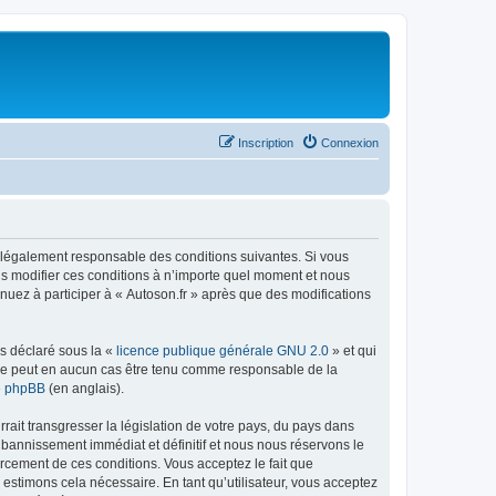
Inscription
Connexion
tre légalement responsable des conditions suivantes. Si vous
ns modifier ces conditions à n’importe quel moment et nous
nuez à participer à « Autoson.fr » après que des modifications
ns déclaré sous la «
licence publique générale GNU 2.0
» et qui
ed ne peut en aucun cas être tenu comme responsable de la
de phpBB
(en anglais).
ait transgresser la législation de votre pays, du pays dans
 bannissement immédiat et définitif et nous nous réservons le
nforcement de ces conditions. Vous acceptez le fait que
 estimons cela nécessaire. En tant qu’utilisateur, vous acceptez