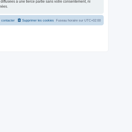
iffusées à une tierce partie sans votre consentement, ni
nées.
 contacter
Supprimer les cookies
Fuseau horaire sur
UTC+02:00