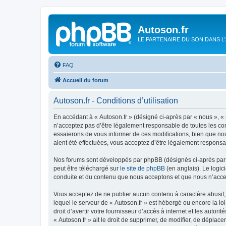
Autoson.fr
LE PARTENAIRE DU SON DANS L
FAQ
Accueil du forum
Autoson.fr - Conditions d’utilisation
En accédant à « Autoson.fr » (désigné ci-après par « nous », « n
n’acceptez pas d’être légalement responsable de toutes les con
essaierons de vous informer de ces modifications, bien que nou
aient été effectuées, vous acceptez d’être légalement responsa
Nos forums sont développés par phpBB (désignés ci-après par «
peut être téléchargé sur
le site de phpBB
(en anglais). Le logic
conduite et du contenu que nous acceptons et que nous n’acce
Vous acceptez de ne publier aucun contenu à caractère abusif, 
lequel le serveur de « Autoson.fr » est hébergé ou encore la lo
droit d’avertir votre fournisseur d’accès à internet et les autor
« Autoson.fr » ait le droit de supprimer, de modifier, de déplac