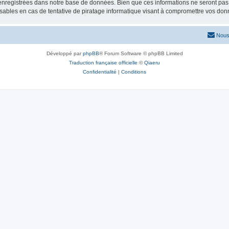
nregistrées dans notre base de données. Bien que ces informations ne seront pas d
sables en cas de tentative de piratage informatique visant à compromettre vos don
Nous
Développé par
phpBB
® Forum Software © phpBB Limited
Traduction française officielle
©
Qiaeru
Confidentialité
|
Conditions