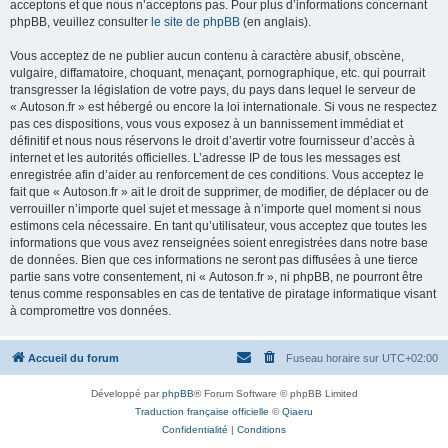
acceptons et que nous n’acceptons pas. Pour plus d’informations concernant
phpBB, veuillez consulter
le site de phpBB
(en anglais).
Vous acceptez de ne publier aucun contenu à caractère abusif, obscène,
vulgaire, diffamatoire, choquant, menaçant, pornographique, etc. qui pourrait
transgresser la législation de votre pays, du pays dans lequel le serveur de
« Autoson.fr » est hébergé ou encore la loi internationale. Si vous ne respectez
pas ces dispositions, vous vous exposez à un bannissement immédiat et
définitif et nous nous réservons le droit d’avertir votre fournisseur d’accès à
internet et les autorités officielles. L’adresse IP de tous les messages est
enregistrée afin d’aider au renforcement de ces conditions. Vous acceptez le
fait que « Autoson.fr » ait le droit de supprimer, de modifier, de déplacer ou de
verrouiller n’importe quel sujet et message à n’importe quel moment si nous
estimons cela nécessaire. En tant qu’utilisateur, vous acceptez que toutes les
informations que vous avez renseignées soient enregistrées dans notre base
de données. Bien que ces informations ne seront pas diffusées à une tierce
partie sans votre consentement, ni « Autoson.fr », ni phpBB, ne pourront être
tenus comme responsables en cas de tentative de piratage informatique visant
à compromettre vos données.
Accueil du forum
Fuseau horaire sur
UTC+02:00
Développé par
phpBB
® Forum Software © phpBB Limited
Traduction française officielle
©
Qiaeru
Confidentialité
|
Conditions