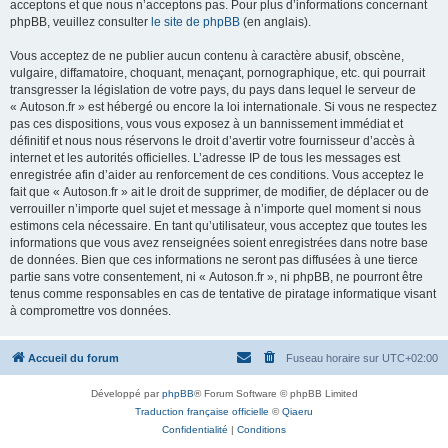
acceptons et que nous n’acceptons pas. Pour plus d’informations concernant
phpBB, veuillez consulter
le site de phpBB
(en anglais).
Vous acceptez de ne publier aucun contenu à caractère abusif, obscène,
vulgaire, diffamatoire, choquant, menaçant, pornographique, etc. qui pourrait
transgresser la législation de votre pays, du pays dans lequel le serveur de
« Autoson.fr » est hébergé ou encore la loi internationale. Si vous ne respectez
pas ces dispositions, vous vous exposez à un bannissement immédiat et
définitif et nous nous réservons le droit d’avertir votre fournisseur d’accès à
internet et les autorités officielles. L’adresse IP de tous les messages est
enregistrée afin d’aider au renforcement de ces conditions. Vous acceptez le
fait que « Autoson.fr » ait le droit de supprimer, de modifier, de déplacer ou de
verrouiller n’importe quel sujet et message à n’importe quel moment si nous
estimons cela nécessaire. En tant qu’utilisateur, vous acceptez que toutes les
informations que vous avez renseignées soient enregistrées dans notre base
de données. Bien que ces informations ne seront pas diffusées à une tierce
partie sans votre consentement, ni « Autoson.fr », ni phpBB, ne pourront être
tenus comme responsables en cas de tentative de piratage informatique visant
à compromettre vos données.
Accueil du forum
Fuseau horaire sur
UTC+02:00
Développé par
phpBB
® Forum Software © phpBB Limited
Traduction française officielle
©
Qiaeru
Confidentialité
|
Conditions