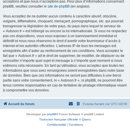
acceptons et que nous n’acceptons pas. Pour plus d’informations concernant
phpBB, veuillez consulter
le site de phpBB
(en anglais).
Vous acceptez de ne publier aucun contenu à caractère abusif, obscène,
vulgaire, diffamatoire, choquant, menaçant, pornographique, etc. qui pourrait
transgresser la législation de votre pays, du pays dans lequel le serveur de
« Autoson.fr » est hébergé ou encore la loi internationale. Si vous ne respectez
pas ces dispositions, vous vous exposez à un bannissement immédiat et
définitif et nous nous réservons le droit d’avertir votre fournisseur d’accès à
internet et les autorités officielles. L’adresse IP de tous les messages est
enregistrée afin d’aider au renforcement de ces conditions. Vous acceptez le
fait que « Autoson.fr » ait le droit de supprimer, de modifier, de déplacer ou de
verrouiller n’importe quel sujet et message à n’importe quel moment si nous
estimons cela nécessaire. En tant qu’utilisateur, vous acceptez que toutes les
informations que vous avez renseignées soient enregistrées dans notre base
de données. Bien que ces informations ne seront pas diffusées à une tierce
partie sans votre consentement, ni « Autoson.fr », ni phpBB, ne pourront être
tenus comme responsables en cas de tentative de piratage informatique visant
à compromettre vos données.
Accueil du forum
Fuseau horaire sur
UTC+02:00
Développé par
phpBB
® Forum Software © phpBB Limited
Traduction française officielle
©
Qiaeru
Confidentialité
|
Conditions