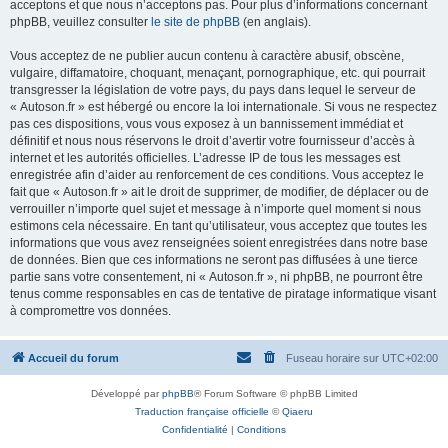
acceptons et que nous n’acceptons pas. Pour plus d’informations concernant
phpBB, veuillez consulter
le site de phpBB
(en anglais).
Vous acceptez de ne publier aucun contenu à caractère abusif, obscène,
vulgaire, diffamatoire, choquant, menaçant, pornographique, etc. qui pourrait
transgresser la législation de votre pays, du pays dans lequel le serveur de
« Autoson.fr » est hébergé ou encore la loi internationale. Si vous ne respectez
pas ces dispositions, vous vous exposez à un bannissement immédiat et
définitif et nous nous réservons le droit d’avertir votre fournisseur d’accès à
internet et les autorités officielles. L’adresse IP de tous les messages est
enregistrée afin d’aider au renforcement de ces conditions. Vous acceptez le
fait que « Autoson.fr » ait le droit de supprimer, de modifier, de déplacer ou de
verrouiller n’importe quel sujet et message à n’importe quel moment si nous
estimons cela nécessaire. En tant qu’utilisateur, vous acceptez que toutes les
informations que vous avez renseignées soient enregistrées dans notre base
de données. Bien que ces informations ne seront pas diffusées à une tierce
partie sans votre consentement, ni « Autoson.fr », ni phpBB, ne pourront être
tenus comme responsables en cas de tentative de piratage informatique visant
à compromettre vos données.
Accueil du forum
Fuseau horaire sur
UTC+02:00
Développé par
phpBB
® Forum Software © phpBB Limited
Traduction française officielle
©
Qiaeru
Confidentialité
|
Conditions