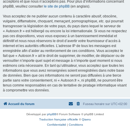
acceptons et que nous n’acceptons pas. Pour plus d’informations concernant
phpBB, veuillez consulter
le site de phpBB
(en anglais).
Vous acceptez de ne publier aucun contenu à caractère abusif, obscène,
vulgaire, diffamatoire, choquant, menaçant, pornographique, etc. qui pourrait
transgresser la législation de votre pays, du pays dans lequel le serveur de
« Autoson.fr » est hébergé ou encore la loi internationale. Si vous ne respectez
pas ces dispositions, vous vous exposez à un bannissement immédiat et
définitif et nous nous réservons le droit d’avertir votre fournisseur d’accès à
internet et les autorités officielles. L’adresse IP de tous les messages est
enregistrée afin d’aider au renforcement de ces conditions. Vous acceptez le
fait que « Autoson.fr » ait le droit de supprimer, de modifier, de déplacer ou de
verrouiller n’importe quel sujet et message à n’importe quel moment si nous
estimons cela nécessaire. En tant qu’utilisateur, vous acceptez que toutes les
informations que vous avez renseignées soient enregistrées dans notre base
de données. Bien que ces informations ne seront pas diffusées à une tierce
partie sans votre consentement, ni « Autoson.fr », ni phpBB, ne pourront être
tenus comme responsables en cas de tentative de piratage informatique visant
à compromettre vos données.
Accueil du forum
Fuseau horaire sur
UTC+02:00
Développé par
phpBB
® Forum Software © phpBB Limited
Traduction française officielle
©
Qiaeru
Confidentialité
|
Conditions