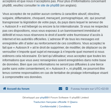
acceptons et que nous n’acceptons pas. Pour plus d’informations concernant
phpBB, veuillez consulter
le site de phpBB
(en anglais).
Vous acceptez de ne publier aucun contenu à caractère abusif, obscène,
vulgaire, diffamatoire, choquant, menaçant, pornographique, etc. qui pourrait
transgresser la législation de votre pays, du pays dans lequel le serveur de
« Autoson.fr » est hébergé ou encore la loi internationale. Si vous ne respectez
pas ces dispositions, vous vous exposez à un bannissement immédiat et
définitif et nous nous réservons le droit d’avertir votre fournisseur d’accès à
internet et les autorités officielles. L’adresse IP de tous les messages est
enregistrée afin d’aider au renforcement de ces conditions. Vous acceptez le
fait que « Autoson.fr » ait le droit de supprimer, de modifier, de déplacer ou de
verrouiller n’importe quel sujet et message à n’importe quel moment si nous
estimons cela nécessaire. En tant qu’utilisateur, vous acceptez que toutes les
informations que vous avez renseignées soient enregistrées dans notre base
de données. Bien que ces informations ne seront pas diffusées à une tierce
partie sans votre consentement, ni « Autoson.fr », ni phpBB, ne pourront être
tenus comme responsables en cas de tentative de piratage informatique visant
à compromettre vos données.
Accueil du forum
Fuseau horaire sur
UTC+02:00
Développé par
phpBB
® Forum Software © phpBB Limited
Traduction française officielle
©
Qiaeru
Confidentialité
|
Conditions