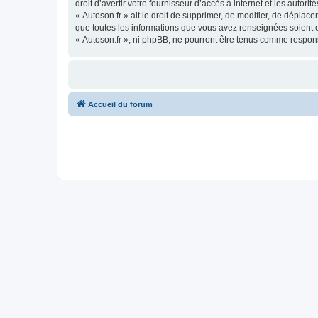
droit d’avertir votre fournisseur d’accès à internet et les autor
« Autoson.fr » ait le droit de supprimer, de modifier, de déplac
que toutes les informations que vous avez renseignées soient e
« Autoson.fr », ni phpBB, ne pourront être tenus comme respon
Accueil du forum