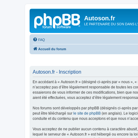
Autoson.fr
LE PARTENAIRE DU SON DANS L
FAQ
Accueil du forum
Autoson.fr - Inscription
En accédant à « Autoson.fr » (désigné ci-après par « nous », « n
n’acceptez pas d’être légalement responsable de toutes les con
essaierons de vous informer de ces modifications, bien que nou
aient été effectuées, vous acceptez d’être légalement responsa
Nos forums sont développés par phpBB (désignés ci-après par «
peut être téléchargé sur
le site de phpBB
(en anglais). Le logic
conduite et du contenu que nous acceptons et que nous n’acce
Vous acceptez de ne publier aucun contenu à caractère abusif, 
lequel le serveur de « Autoson.fr » est hébergé ou encore la lo