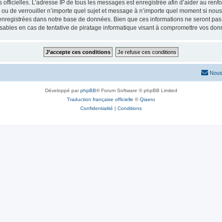
ités officielles. L’adresse IP de tous les messages est enregistrée afin d’aider au re
er ou de verrouiller n’importe quel sujet et message à n’importe quel moment si nous
nregistrées dans notre base de données. Bien que ces informations ne seront pas d
sables en cas de tentative de piratage informatique visant à compromettre vos don
Nous
Développé par
phpBB
® Forum Software © phpBB Limited
Traduction française officielle
©
Qiaeru
Confidentialité
|
Conditions