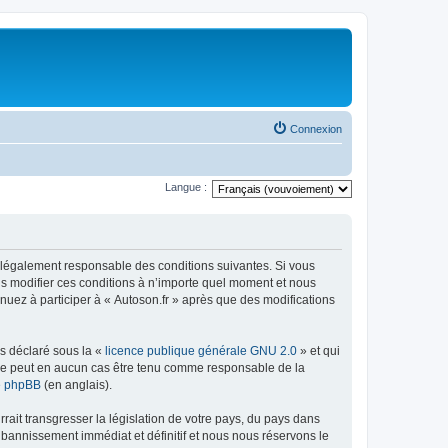
Connexion
Langue :
tre légalement responsable des conditions suivantes. Si vous
ns modifier ces conditions à n’importe quel moment et nous
nuez à participer à « Autoson.fr » après que des modifications
ns déclaré sous la «
licence publique générale GNU 2.0
» et qui
ed ne peut en aucun cas être tenu comme responsable de la
de phpBB
(en anglais).
ait transgresser la législation de votre pays, du pays dans
 bannissement immédiat et définitif et nous nous réservons le