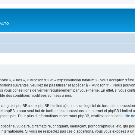
'AUTO
otre », « nos », « Autoson.fr » et « https://autoson.fr/forum »), vous acceptez d’ê
ditions suivantes, veuillez ne pas utiliser et accéder à « Autoson.fr ». Nous pouvo
s vous conseillons de vérifier régulièrement par vous-même. En effet, si vous conti
ble des conditions modifiées et mises à jour.
 logiciel phpBB » et « phpBB Limited ») qui est un logiciel de forum de discussio
iel phpBB a pour seul but de faciliter les discussions sur internet et phpBB Limit
ptons pas. Pour plus d’informations concernant phpBB, veuillez consulter
le site 
obscène, vulgaire, diffamatoire, choquant, menaçant, pornographique, etc. qui pourr
i internationale. Si vous ne respectez pas ces dispositions, vous vous exposez à un