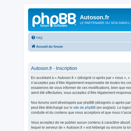
Autoson.fr
LE PARTENAIRE DU SON DANS L
FAQ
Accueil du forum
Autoson.fr - Inscription
En accédant à « Autoson.fr » (désigné ci-après par « nous », « n
n’acceptez pas d’être légalement responsable de toutes les con
essaierons de vous informer de ces modifications, bien que nou
aient été effectuées, vous acceptez d’être légalement responsa
Nos forums sont développés par phpBB (désignés ci-après par «
peut être téléchargé sur
le site de phpBB
(en anglais). Le logic
conduite et du contenu que nous acceptons et que nous n’acce
Vous acceptez de ne publier aucun contenu à caractère abusif, 
lequel le serveur de « Autoson.fr » est hébergé ou encore la lo