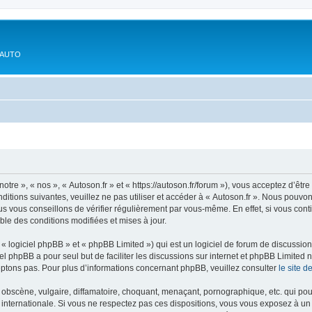
'AUTO
otre », « nos », « Autoson.fr » et « https://autoson.fr/forum »), vous acceptez d’ê
ditions suivantes, veuillez ne pas utiliser et accéder à « Autoson.fr ». Nous pouvo
s vous conseillons de vérifier régulièrement par vous-même. En effet, si vous conti
ble des conditions modifiées et mises à jour.
 logiciel phpBB » et « phpBB Limited ») qui est un logiciel de forum de discussio
iel phpBB a pour seul but de faciliter les discussions sur internet et phpBB Limit
ptons pas. Pour plus d’informations concernant phpBB, veuillez consulter
le site 
obscène, vulgaire, diffamatoire, choquant, menaçant, pornographique, etc. qui pourr
i internationale. Si vous ne respectez pas ces dispositions, vous vous exposez à un