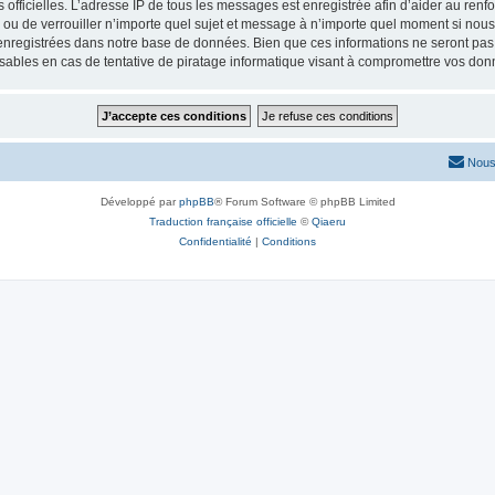
ités officielles. L’adresse IP de tous les messages est enregistrée afin d’aider au re
er ou de verrouiller n’importe quel sujet et message à n’importe quel moment si nous
nregistrées dans notre base de données. Bien que ces informations ne seront pas d
sables en cas de tentative de piratage informatique visant à compromettre vos don
Nous
Développé par
phpBB
® Forum Software © phpBB Limited
Traduction française officielle
©
Qiaeru
Confidentialité
|
Conditions