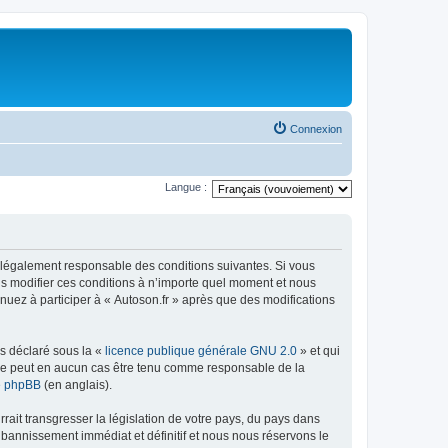
Connexion
Langue :
tre légalement responsable des conditions suivantes. Si vous
ns modifier ces conditions à n’importe quel moment et nous
nuez à participer à « Autoson.fr » après que des modifications
ns déclaré sous la «
licence publique générale GNU 2.0
» et qui
ed ne peut en aucun cas être tenu comme responsable de la
de phpBB
(en anglais).
ait transgresser la législation de votre pays, du pays dans
 bannissement immédiat et définitif et nous nous réservons le