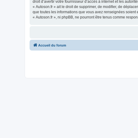
droit d’avertir votre fournisseur d’accès à internet et les autor
« Autoson.fr » ait le droit de supprimer, de modifier, de déplac
que toutes les informations que vous avez renseignées soient e
« Autoson.fr », ni phpBB, ne pourront être tenus comme respon
Accueil du forum