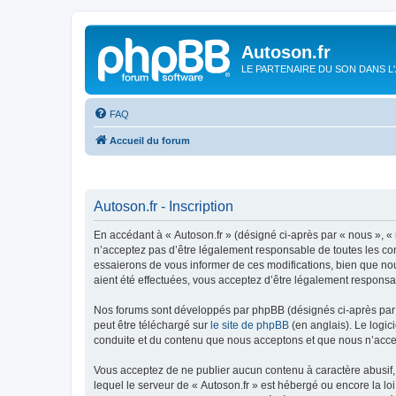
Autoson.fr
LE PARTENAIRE DU SON DANS L
FAQ
Accueil du forum
Autoson.fr - Inscription
En accédant à « Autoson.fr » (désigné ci-après par « nous », « n
n’acceptez pas d’être légalement responsable de toutes les con
essaierons de vous informer de ces modifications, bien que nou
aient été effectuées, vous acceptez d’être légalement responsa
Nos forums sont développés par phpBB (désignés ci-après par «
peut être téléchargé sur
le site de phpBB
(en anglais). Le logic
conduite et du contenu que nous acceptons et que nous n’acce
Vous acceptez de ne publier aucun contenu à caractère abusif, 
lequel le serveur de « Autoson.fr » est hébergé ou encore la lo