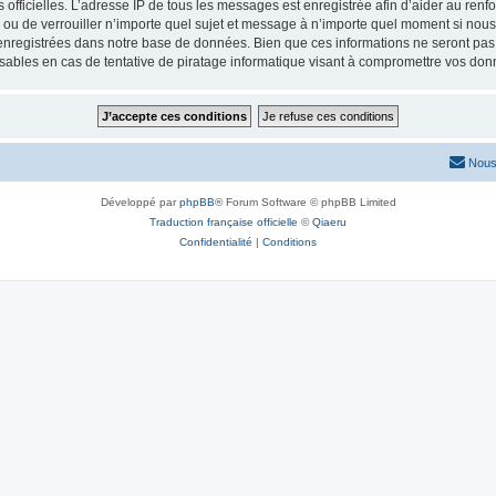
ités officielles. L’adresse IP de tous les messages est enregistrée afin d’aider au re
er ou de verrouiller n’importe quel sujet et message à n’importe quel moment si nous
nregistrées dans notre base de données. Bien que ces informations ne seront pas d
sables en cas de tentative de piratage informatique visant à compromettre vos don
Nous
Développé par
phpBB
® Forum Software © phpBB Limited
Traduction française officielle
©
Qiaeru
Confidentialité
|
Conditions