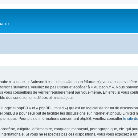
'AUTO
otre », « nos », « Autoson.fr » et « https://autoson.fr/forum »), vous acceptez d’ê
ditions suivantes, veuillez ne pas utiliser et accéder à « Autoson.fr ». Nous pouvo
s vous conseillons de vérifier régulièrement par vous-même. En effet, si vous conti
ble des conditions modifiées et mises à jour.
 logiciel phpBB » et « phpBB Limited ») qui est un logiciel de forum de discussio
iel phpBB a pour seul but de faciliter les discussions sur internet et phpBB Limit
ptons pas. Pour plus d’informations concernant phpBB, veuillez consulter
le site 
obscène, vulgaire, diffamatoire, choquant, menaçant, pornographique, etc. qui pourr
i internationale. Si vous ne respectez pas ces dispositions, vous vous exposez à un