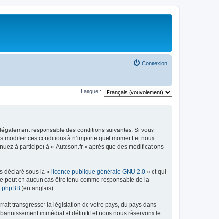
Connexion
Langue :
tre légalement responsable des conditions suivantes. Si vous
ns modifier ces conditions à n’importe quel moment et nous
nuez à participer à « Autoson.fr » après que des modifications
ns déclaré sous la «
licence publique générale GNU 2.0
» et qui
ed ne peut en aucun cas être tenu comme responsable de la
de phpBB
(en anglais).
ait transgresser la législation de votre pays, du pays dans
 bannissement immédiat et définitif et nous nous réservons le