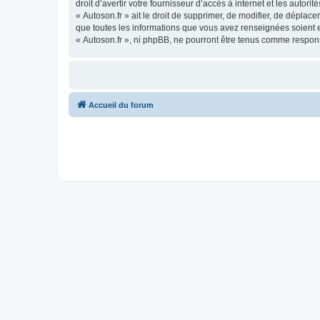
droit d’avertir votre fournisseur d’accès à internet et les autor
« Autoson.fr » ait le droit de supprimer, de modifier, de déplac
que toutes les informations que vous avez renseignées soient e
« Autoson.fr », ni phpBB, ne pourront être tenus comme respon
Accueil du forum