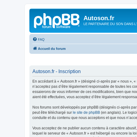
Autoson.fr
LE PARTENAIRE DU SON DANS L
FAQ
Accueil du forum
Autoson.fr - Inscription
En accédant à « Autoson.fr » (désigné ci-après par « nous », « n
n’acceptez pas d’être légalement responsable de toutes les con
essaierons de vous informer de ces modifications, bien que nou
aient été effectuées, vous acceptez d’être légalement responsa
Nos forums sont développés par phpBB (désignés ci-après par «
peut être téléchargé sur
le site de phpBB
(en anglais). Le logic
conduite et du contenu que nous acceptons et que nous n’acce
Vous acceptez de ne publier aucun contenu à caractère abusif, 
lequel le serveur de « Autoson.fr » est hébergé ou encore la lo