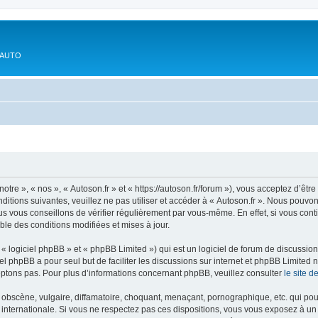
'AUTO
otre », « nos », « Autoson.fr » et « https://autoson.fr/forum »), vous acceptez d’ê
ditions suivantes, veuillez ne pas utiliser et accéder à « Autoson.fr ». Nous pouvo
s vous conseillons de vérifier régulièrement par vous-même. En effet, si vous conti
ble des conditions modifiées et mises à jour.
 logiciel phpBB » et « phpBB Limited ») qui est un logiciel de forum de discussio
iel phpBB a pour seul but de faciliter les discussions sur internet et phpBB Limit
ptons pas. Pour plus d’informations concernant phpBB, veuillez consulter
le site 
obscène, vulgaire, diffamatoire, choquant, menaçant, pornographique, etc. qui pourr
i internationale. Si vous ne respectez pas ces dispositions, vous vous exposez à un