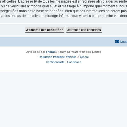
ités officielles. L’adresse IP de tous les messages est enregistrée afin d’aider au re
er ou de verrouiller n’importe quel sujet et message à n’importe quel moment si nous
nregistrées dans notre base de données. Bien que ces informations ne seront pas d
sables en cas de tentative de piratage informatique visant à compromettre vos don
Nous
Développé par
phpBB
® Forum Software © phpBB Limited
Traduction française officielle
©
Qiaeru
Confidentialité
|
Conditions