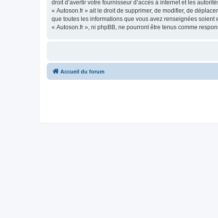
droit d’avertir votre fournisseur d’accès à internet et les autor
« Autoson.fr » ait le droit de supprimer, de modifier, de déplac
que toutes les informations que vous avez renseignées soient e
« Autoson.fr », ni phpBB, ne pourront être tenus comme respon
Accueil du forum