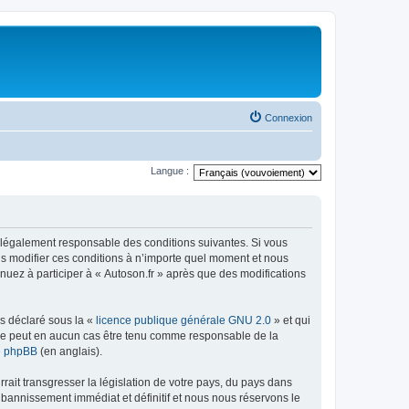
Connexion
Langue :
tre légalement responsable des conditions suivantes. Si vous
ns modifier ces conditions à n’importe quel moment et nous
nuez à participer à « Autoson.fr » après que des modifications
ns déclaré sous la «
licence publique générale GNU 2.0
» et qui
ed ne peut en aucun cas être tenu comme responsable de la
de phpBB
(en anglais).
ait transgresser la législation de votre pays, du pays dans
 bannissement immédiat et définitif et nous nous réservons le