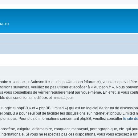
'AUTO
otre », « nos », « Autoson.fr » et « https://autoson.fr/forum »), vous acceptez d’ê
ditions suivantes, veuillez ne pas utiliser et accéder à « Autoson.fr ». Nous pouvo
s vous conseillons de vérifier régulièrement par vous-même. En effet, si vous conti
ble des conditions modifiées et mises à jour.
 logiciel phpBB » et « phpBB Limited ») qui est un logiciel de forum de discussio
iel phpBB a pour seul but de faciliter les discussions sur internet et phpBB Limit
ptons pas. Pour plus d’informations concernant phpBB, veuillez consulter
le site 
obscène, vulgaire, diffamatoire, choquant, menaçant, pornographique, etc. qui pourr
i internationale. Si vous ne respectez pas ces dispositions, vous vous exposez à un