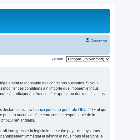
Connexion
Langue :
tre légalement responsable des conditions suivantes. Si vous
ns modifier ces conditions à n’importe quel moment et nous
nuez à participer à « Autoson.fr » après que des modifications
ns déclaré sous la «
licence publique générale GNU 2.0
» et qui
ed ne peut en aucun cas être tenu comme responsable de la
de phpBB
(en anglais).
ait transgresser la législation de votre pays, du pays dans
 bannissement immédiat et définitif et nous nous réservons le