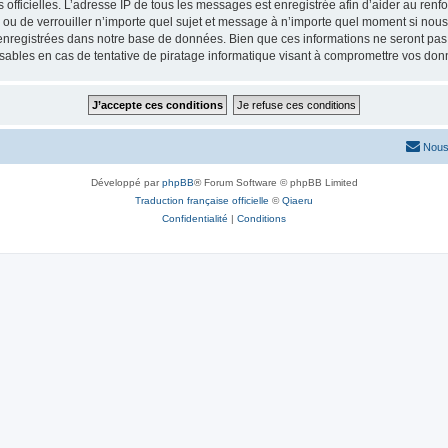
ités officielles. L’adresse IP de tous les messages est enregistrée afin d’aider au re
er ou de verrouiller n’importe quel sujet et message à n’importe quel moment si nous
nregistrées dans notre base de données. Bien que ces informations ne seront pas d
sables en cas de tentative de piratage informatique visant à compromettre vos don
Nous
Développé par
phpBB
® Forum Software © phpBB Limited
Traduction française officielle
©
Qiaeru
Confidentialité
|
Conditions