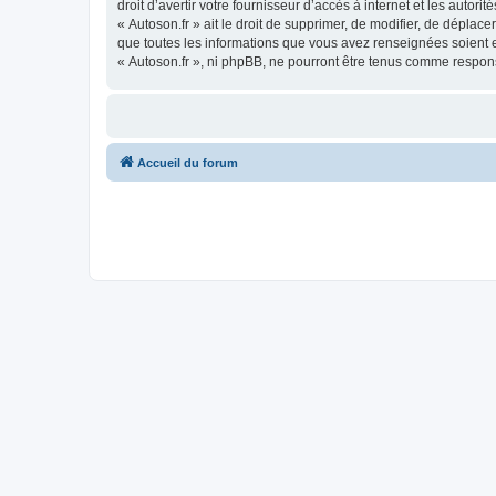
droit d’avertir votre fournisseur d’accès à internet et les autor
« Autoson.fr » ait le droit de supprimer, de modifier, de déplac
que toutes les informations que vous avez renseignées soient e
« Autoson.fr », ni phpBB, ne pourront être tenus comme respon
Accueil du forum