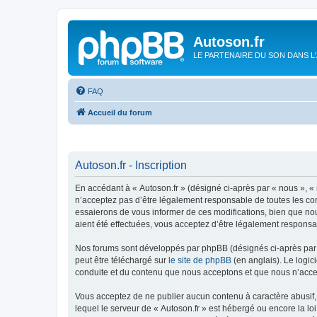
Autoson.fr
LE PARTENAIRE DU SON DANS L
FAQ
Accueil du forum
Autoson.fr - Inscription
En accédant à « Autoson.fr » (désigné ci-après par « nous », « n
n’acceptez pas d’être légalement responsable de toutes les con
essaierons de vous informer de ces modifications, bien que nou
aient été effectuées, vous acceptez d’être légalement responsa
Nos forums sont développés par phpBB (désignés ci-après par «
peut être téléchargé sur
le site de phpBB
(en anglais). Le logic
conduite et du contenu que nous acceptons et que nous n’acce
Vous acceptez de ne publier aucun contenu à caractère abusif, 
lequel le serveur de « Autoson.fr » est hébergé ou encore la lo