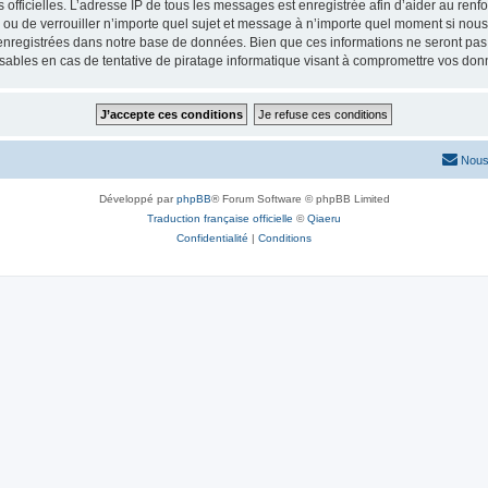
ités officielles. L’adresse IP de tous les messages est enregistrée afin d’aider au re
er ou de verrouiller n’importe quel sujet et message à n’importe quel moment si nous
nregistrées dans notre base de données. Bien que ces informations ne seront pas d
sables en cas de tentative de piratage informatique visant à compromettre vos don
Nous
Développé par
phpBB
® Forum Software © phpBB Limited
Traduction française officielle
©
Qiaeru
Confidentialité
|
Conditions