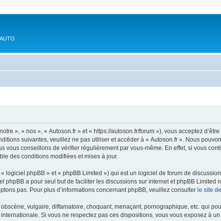
'AUTO
otre », « nos », « Autoson.fr » et « https://autoson.fr/forum »), vous acceptez d’ê
ditions suivantes, veuillez ne pas utiliser et accéder à « Autoson.fr ». Nous pouvo
s vous conseillons de vérifier régulièrement par vous-même. En effet, si vous conti
ble des conditions modifiées et mises à jour.
 logiciel phpBB » et « phpBB Limited ») qui est un logiciel de forum de discussio
iel phpBB a pour seul but de faciliter les discussions sur internet et phpBB Limit
ptons pas. Pour plus d’informations concernant phpBB, veuillez consulter
le site 
obscène, vulgaire, diffamatoire, choquant, menaçant, pornographique, etc. qui pourr
i internationale. Si vous ne respectez pas ces dispositions, vous vous exposez à un