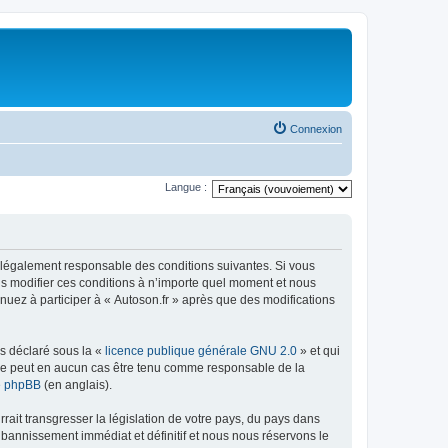
Connexion
Langue :
tre légalement responsable des conditions suivantes. Si vous
ns modifier ces conditions à n’importe quel moment et nous
nuez à participer à « Autoson.fr » après que des modifications
ns déclaré sous la «
licence publique générale GNU 2.0
» et qui
ed ne peut en aucun cas être tenu comme responsable de la
de phpBB
(en anglais).
ait transgresser la législation de votre pays, du pays dans
 bannissement immédiat et définitif et nous nous réservons le