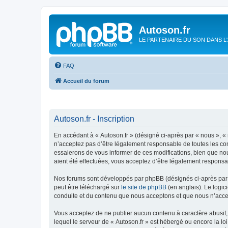
Autoson.fr
LE PARTENAIRE DU SON DANS L
FAQ
Accueil du forum
Autoson.fr - Inscription
En accédant à « Autoson.fr » (désigné ci-après par « nous », « n
n’acceptez pas d’être légalement responsable de toutes les con
essaierons de vous informer de ces modifications, bien que nou
aient été effectuées, vous acceptez d’être légalement responsa
Nos forums sont développés par phpBB (désignés ci-après par «
peut être téléchargé sur
le site de phpBB
(en anglais). Le logic
conduite et du contenu que nous acceptons et que nous n’acce
Vous acceptez de ne publier aucun contenu à caractère abusif, 
lequel le serveur de « Autoson.fr » est hébergé ou encore la lo