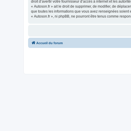
droit d’avertir votre fournisseur d’accès à internet et les autor
« Autoson.fr » ait le droit de supprimer, de modifier, de déplac
que toutes les informations que vous avez renseignées soient e
« Autoson.fr », ni phpBB, ne pourront être tenus comme respon
Accueil du forum