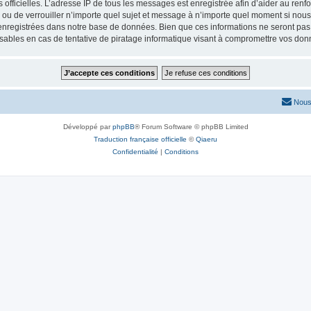
ités officielles. L’adresse IP de tous les messages est enregistrée afin d’aider au re
er ou de verrouiller n’importe quel sujet et message à n’importe quel moment si nous
nregistrées dans notre base de données. Bien que ces informations ne seront pas d
sables en cas de tentative de piratage informatique visant à compromettre vos don
Nous
Développé par
phpBB
® Forum Software © phpBB Limited
Traduction française officielle
©
Qiaeru
Confidentialité
|
Conditions