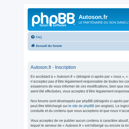
Autoson.fr
LE PARTENAIRE DU SON DANS L
FAQ
Accueil du forum
Autoson.fr - Inscription
En accédant à « Autoson.fr » (désigné ci-après par « nous », « n
n’acceptez pas d’être légalement responsable de toutes les con
essaierons de vous informer de ces modifications, bien que nou
aient été effectuées, vous acceptez d’être légalement responsa
Nos forums sont développés par phpBB (désignés ci-après par «
peut être téléchargé sur
le site de phpBB
(en anglais). Le logic
conduite et du contenu que nous acceptons et que nous n’acce
Vous acceptez de ne publier aucun contenu à caractère abusif, 
lequel le serveur de « Autoson.fr » est hébergé ou encore la lo