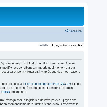
Connexion
Langue :
tre légalement responsable des conditions suivantes. Si vous
ns modifier ces conditions à n’importe quel moment et nous
nuez à participer à « Autoson.fr » après que des modifications
ns déclaré sous la «
licence publique générale GNU 2.0
» et qui
ed ne peut en aucun cas être tenu comme responsable de la
de phpBB
(en anglais).
ait transgresser la législation de votre pays, du pays dans
 bannissement immédiat et définitif et nous nous réservons le