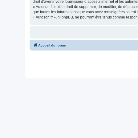
droit d’avertir votre fournisseur d’accès à internet et les autor
« Autoson.fr » ait le droit de supprimer, de modifier, de déplac
que toutes les informations que vous avez renseignées soient e
« Autoson.fr », ni phpBB, ne pourront être tenus comme respon
Accueil du forum