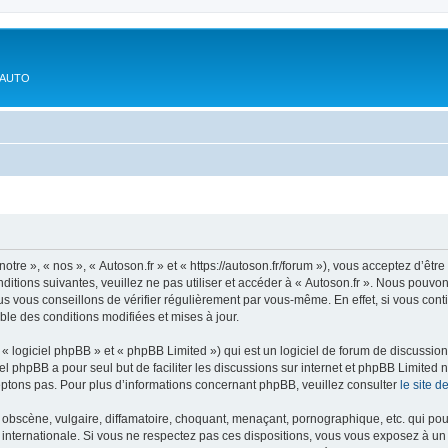
'AUTO
otre », « nos », « Autoson.fr » et « https://autoson.fr/forum »), vous acceptez d’ê
ditions suivantes, veuillez ne pas utiliser et accéder à « Autoson.fr ». Nous pouvo
s vous conseillons de vérifier régulièrement par vous-même. En effet, si vous conti
ble des conditions modifiées et mises à jour.
 logiciel phpBB » et « phpBB Limited ») qui est un logiciel de forum de discussio
iel phpBB a pour seul but de faciliter les discussions sur internet et phpBB Limit
ptons pas. Pour plus d’informations concernant phpBB, veuillez consulter
le site 
obscène, vulgaire, diffamatoire, choquant, menaçant, pornographique, etc. qui pourr
i internationale. Si vous ne respectez pas ces dispositions, vous vous exposez à un