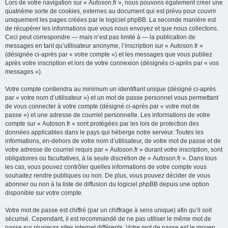
Lors de votre navigation sur « Autoson.fr », nous pouvons également créer une
quatrième sorte de cookies, externes au document qui est prévu pour couvrir
uniquement les pages créées par le logiciel phpBB. La seconde manière est
de récupérer les informations que vous nous envoyez et que nous collectons.
Ceci peut correspondre — mais n’est pas limité à — la publication de
messages en tant qu’utilisateur anonyme, l’inscription sur « Autoson.fr »
(désignée ci-après par « votre compte ») et les messages que vous publiez
après votre inscription et lors de votre connexion (désignés ci-après par « vos
messages »).
Votre compte contiendra au minimum un identifiant unique (désigné ci-après
par « votre nom d’utilisateur ») et un mot de passe personnel vous permettant
de vous connecter à votre compte (désigné ci-après par « votre mot de
passe ») et une adresse de courriel personnelle. Les informations de votre
compte sur « Autoson.fr » sont protégées par les lois de protection des
données applicables dans le pays qui héberge notre serveur. Toutes les
informations, en-dehors de votre nom d’utilisateur, de votre mot de passe et de
votre adresse de courriel requis par « Autoson.fr » durant votre inscription, sont
obligatoires ou facultatives, à la seule discrétion de « Autoson.fr ». Dans tous
les cas, vous pouvez contrôler quelles informations de votre compte vous
souhaitez rendre publiques ou non. De plus, vous pouvez décider de vous
abonner ou non à la liste de diffusion du logiciel phpBB depuis une option
disponible sur votre compte.
Votre mot de passe est chiffré (par un chiffrage à sens unique) afin qu’il soit
sécurisé. Cependant, il est recommandé de ne pas utiliser le même mot de
passe sur plusieurs sites internet différents. Votre mot de passe est le moyen