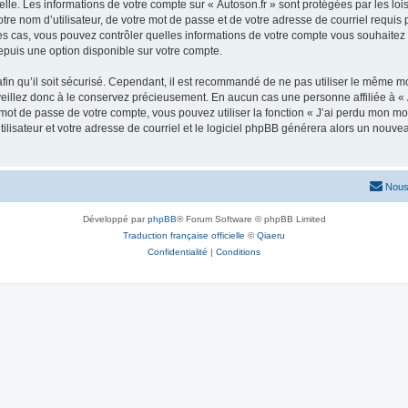
elle. Les informations de votre compte sur « Autoson.fr » sont protégées par les lo
re nom d’utilisateur, de votre mot de passe et de votre adresse de courriel requis pa
us les cas, vous pouvez contrôler quelles informations de votre compte vous souhait
epuis une option disponible sur votre compte.
afin qu’il soit sécurisé. Cependant, il est recommandé de ne pas utiliser le même mot
veillez donc à le conservez précieusement. En aucun cas une personne affiliée à « A
ot de passe de votre compte, vous pouvez utiliser la fonction « J’ai perdu mon mot
ilisateur et votre adresse de courriel et le logiciel phpBB générera alors un nouv
Nous
Développé par
phpBB
® Forum Software © phpBB Limited
Traduction française officielle
©
Qiaeru
Confidentialité
|
Conditions