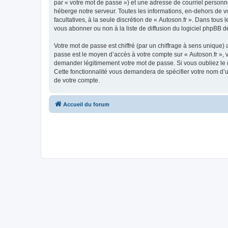
par « votre mot de passe ») et une adresse de courriel personn
héberge notre serveur. Toutes les informations, en-dehors de vot
facultatives, à la seule discrétion de « Autoson.fr ». Dans to
vous abonner ou non à la liste de diffusion du logiciel phpBB d
Votre mot de passe est chiffré (par un chiffrage à sens unique) 
passe est le moyen d’accès à votre compte sur « Autoson.fr », 
demander légitimement votre mot de passe. Si vous oubliez le m
Cette fonctionnalité vous demandera de spécifier votre nom d’ut
de votre compte.
Accueil du forum