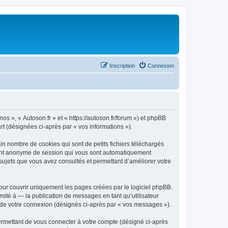
Inscription
Connexion
nos », « Autoson.fr » et « https://autoson.fr/forum ») et phpBB
art (désignées ci-après par « vos informations »).
in nombre de cookies qui sont de petits fichiers téléchargés
ifiant anonyme de session qui vous sont automatiquement
s sujets que vous avez consultés et permettant d’améliorer votre
our couvrir uniquement les pages créées par le logiciel phpBB.
ité à — la publication de messages en tant qu’utilisateur
rs de votre connexion (désignés ci-après par « vos messages »).
ermettant de vous connecter à votre compte (désigné ci-après