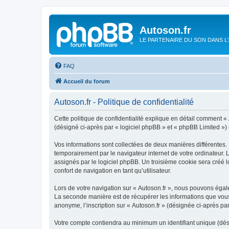
Autoson.fr
LE PARTENAIRE DU SON DANS L
FAQ
Accueil du forum
Autoson.fr - Politique de confidentialité
Cette politique de confidentialité explique en détail comment « A
(désigné ci-après par « logiciel phpBB » et « phpBB Limited ») ut
Vos informations sont collectées de deux manières différentes. 
temporairement par le navigateur internet de votre ordinateur.
assignés par le logiciel phpBB. Un troisième cookie sera créé lo
confort de navigation en tant qu’utilisateur.
Lors de votre navigation sur « Autoson.fr », nous pouvons éga
La seconde manière est de récupérer les informations que vous
anonyme, l’inscription sur « Autoson.fr » (désignée ci-après pa
Votre compte contiendra au minimum un identifiant unique (dés