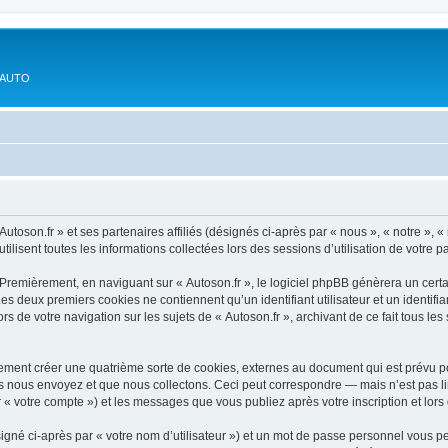
'AUTO
utoson.fr » et ses partenaires affiliés (désignés ci-après par « nous », « notre », « 
ilisent toutes les informations collectées lors des sessions d’utilisation de votre p
Premièrement, en naviguant sur « Autoson.fr », le logiciel phpBB génèrera un certa
 Les deux premiers cookies ne contiennent qu’un identifiant utilisateur et un ident
rs de votre navigation sur les sujets de « Autoson.fr », archivant de ce fait tous le
lement créer une quatrième sorte de cookies, externes au document qui est prévu p
 nous envoyez et que nous collectons. Ceci peut correspondre — mais n’est pas lim
r « votre compte ») et les messages que vous publiez après votre inscription et lo
igné ci-après par « votre nom d’utilisateur ») et un mot de passe personnel vous p