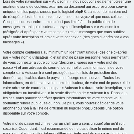
Lors de votre navigation sur « Autoson.fr », nous pouvons également créer une
quatrième sorte de cookies, externes au document qui est prévu pour couvrir
uniquement les pages créées par le logiciel phpBB. La seconde manière est
de récupérer les informations que vous nous envoyez et que nous collectons.
Ceci peut correspondre — mais n’est pas limité à — la publication de
messages en tant qu’utilisateur anonyme, l’inscription sur « Autoson.fr »
(désignée ci-après par « votre compte ») et les messages que vous publiez
après votre inscription et lors de votre connexion (désignés ci-après par « vos
messages »).
Votre compte contiendra au minimum un identifiant unique (désigné ci-après
par « votre nom d’utilisateur ») et un mot de passe personnel vous permettant
de vous connecter à votre compte (désigné ci-après par « votre mot de
passe ») et une adresse de courriel personnelle. Les informations de votre
compte sur « Autoson.fr » sont protégées par les lois de protection des
données applicables dans le pays qui héberge notre serveur. Toutes les
informations, en-dehors de votre nom d’utilisateur, de votre mot de passe et de
votre adresse de courriel requis par « Autoson.fr » durant votre inscription, sont
obligatoires ou facultatives, à la seule discrétion de « Autoson.fr ». Dans tous
les cas, vous pouvez contrôler quelles informations de votre compte vous
souhaitez rendre publiques ou non. De plus, vous pouvez décider de vous
abonner ou non à la liste de diffusion du logiciel phpBB depuis une option
disponible sur votre compte.
Votre mot de passe est chiffré (par un chiffrage à sens unique) afin qu’il soit
sécurisé. Cependant, il est recommandé de ne pas utiliser le même mot de
passe sur plusieurs sites internet différents. Votre mot de passe est le moyen