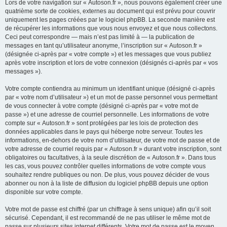
Lors de votre navigation sur « Autoson.fr », nous pouvons également créer une
quatrième sorte de cookies, externes au document qui est prévu pour couvrir
uniquement les pages créées par le logiciel phpBB. La seconde manière est
de récupérer les informations que vous nous envoyez et que nous collectons.
Ceci peut correspondre — mais n’est pas limité à — la publication de
messages en tant qu’utilisateur anonyme, l’inscription sur « Autoson.fr »
(désignée ci-après par « votre compte ») et les messages que vous publiez
après votre inscription et lors de votre connexion (désignés ci-après par « vos
messages »).
Votre compte contiendra au minimum un identifiant unique (désigné ci-après
par « votre nom d’utilisateur ») et un mot de passe personnel vous permettant
de vous connecter à votre compte (désigné ci-après par « votre mot de
passe ») et une adresse de courriel personnelle. Les informations de votre
compte sur « Autoson.fr » sont protégées par les lois de protection des
données applicables dans le pays qui héberge notre serveur. Toutes les
informations, en-dehors de votre nom d’utilisateur, de votre mot de passe et de
votre adresse de courriel requis par « Autoson.fr » durant votre inscription, sont
obligatoires ou facultatives, à la seule discrétion de « Autoson.fr ». Dans tous
les cas, vous pouvez contrôler quelles informations de votre compte vous
souhaitez rendre publiques ou non. De plus, vous pouvez décider de vous
abonner ou non à la liste de diffusion du logiciel phpBB depuis une option
disponible sur votre compte.
Votre mot de passe est chiffré (par un chiffrage à sens unique) afin qu’il soit
sécurisé. Cependant, il est recommandé de ne pas utiliser le même mot de
passe sur plusieurs sites internet différents. Votre mot de passe est le moyen