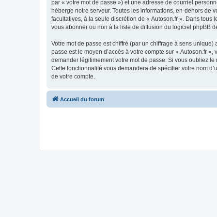
par « votre mot de passe ») et une adresse de courriel personn
héberge notre serveur. Toutes les informations, en-dehors de vot
facultatives, à la seule discrétion de « Autoson.fr ». Dans to
vous abonner ou non à la liste de diffusion du logiciel phpBB d
Votre mot de passe est chiffré (par un chiffrage à sens unique) 
passe est le moyen d’accès à votre compte sur « Autoson.fr », 
demander légitimement votre mot de passe. Si vous oubliez le m
Cette fonctionnalité vous demandera de spécifier votre nom d’ut
de votre compte.
Accueil du forum