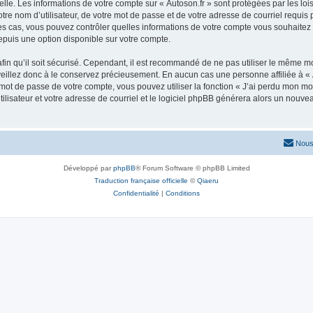
elle. Les informations de votre compte sur « Autoson.fr » sont protégées par les lo
re nom d’utilisateur, de votre mot de passe et de votre adresse de courriel requis pa
us les cas, vous pouvez contrôler quelles informations de votre compte vous souhait
epuis une option disponible sur votre compte.
afin qu’il soit sécurisé. Cependant, il est recommandé de ne pas utiliser le même mot
veillez donc à le conservez précieusement. En aucun cas une personne affiliée à « A
ot de passe de votre compte, vous pouvez utiliser la fonction « J’ai perdu mon mot
ilisateur et votre adresse de courriel et le logiciel phpBB générera alors un nouv
Nous
Développé par
phpBB
® Forum Software © phpBB Limited
Traduction française officielle
©
Qiaeru
Confidentialité
|
Conditions