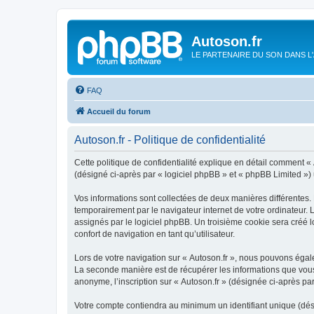
Autoson.fr
LE PARTENAIRE DU SON DANS L
FAQ
Accueil du forum
Autoson.fr - Politique de confidentialité
Cette politique de confidentialité explique en détail comment « A
(désigné ci-après par « logiciel phpBB » et « phpBB Limited ») ut
Vos informations sont collectées de deux manières différentes. 
temporairement par le navigateur internet de votre ordinateur.
assignés par le logiciel phpBB. Un troisième cookie sera créé lo
confort de navigation en tant qu’utilisateur.
Lors de votre navigation sur « Autoson.fr », nous pouvons éga
La seconde manière est de récupérer les informations que vous
anonyme, l’inscription sur « Autoson.fr » (désignée ci-après pa
Votre compte contiendra au minimum un identifiant unique (dés