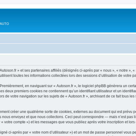
'AUTO
utoson.fr » et ses partenaires affiliés (désignés ci-après par « nous », « notre », « 
ilisent toutes les informations collectées lors des sessions d’utilisation de votre p
Premièrement, en naviguant sur « Autoson.fr », le logiciel phpBB génèrera un certa
 Les deux premiers cookies ne contiennent qu’un identifiant utilisateur et un ident
rs de votre navigation sur les sujets de « Autoson.fr », archivant de ce fait tous le
lement créer une quatrième sorte de cookies, externes au document qui est prévu p
 nous envoyez et que nous collectons. Ceci peut correspondre — mais n’est pas lim
r « votre compte ») et les messages que vous publiez après votre inscription et lo
igné ci-après par « votre nom d’utilisateur ») et un mot de passe personnel vous p