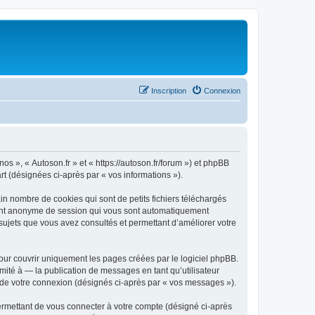
Inscription
Connexion
nos », « Autoson.fr » et « https://autoson.fr/forum ») et phpBB
art (désignées ci-après par « vos informations »).
in nombre de cookies qui sont de petits fichiers téléchargés
ifiant anonyme de session qui vous sont automatiquement
s sujets que vous avez consultés et permettant d’améliorer votre
our couvrir uniquement les pages créées par le logiciel phpBB.
ité à — la publication de messages en tant qu’utilisateur
rs de votre connexion (désignés ci-après par « vos messages »).
ermettant de vous connecter à votre compte (désigné ci-après