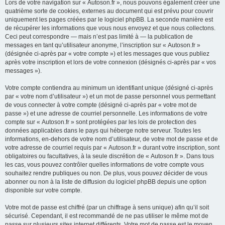
Lors de votre navigation sur « Autoson.fr », nous pouvons également créer une
quatrième sorte de cookies, externes au document qui est prévu pour couvrir
uniquement les pages créées par le logiciel phpBB. La seconde manière est
de récupérer les informations que vous nous envoyez et que nous collectons.
Ceci peut correspondre — mais n’est pas limité à — la publication de
messages en tant qu’utilisateur anonyme, l’inscription sur « Autoson.fr »
(désignée ci-après par « votre compte ») et les messages que vous publiez
après votre inscription et lors de votre connexion (désignés ci-après par « vos
messages »).
Votre compte contiendra au minimum un identifiant unique (désigné ci-après
par « votre nom d’utilisateur ») et un mot de passe personnel vous permettant
de vous connecter à votre compte (désigné ci-après par « votre mot de
passe ») et une adresse de courriel personnelle. Les informations de votre
compte sur « Autoson.fr » sont protégées par les lois de protection des
données applicables dans le pays qui héberge notre serveur. Toutes les
informations, en-dehors de votre nom d’utilisateur, de votre mot de passe et de
votre adresse de courriel requis par « Autoson.fr » durant votre inscription, sont
obligatoires ou facultatives, à la seule discrétion de « Autoson.fr ». Dans tous
les cas, vous pouvez contrôler quelles informations de votre compte vous
souhaitez rendre publiques ou non. De plus, vous pouvez décider de vous
abonner ou non à la liste de diffusion du logiciel phpBB depuis une option
disponible sur votre compte.
Votre mot de passe est chiffré (par un chiffrage à sens unique) afin qu’il soit
sécurisé. Cependant, il est recommandé de ne pas utiliser le même mot de
passe sur plusieurs sites internet différents. Votre mot de passe est le moyen