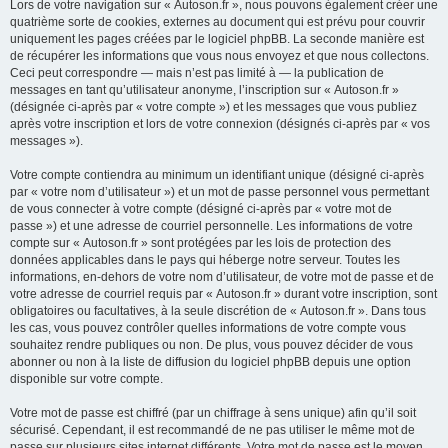
Lors de votre navigation sur « Autoson.fr », nous pouvons également créer une
quatrième sorte de cookies, externes au document qui est prévu pour couvrir
uniquement les pages créées par le logiciel phpBB. La seconde manière est
de récupérer les informations que vous nous envoyez et que nous collectons.
Ceci peut correspondre — mais n’est pas limité à — la publication de
messages en tant qu’utilisateur anonyme, l’inscription sur « Autoson.fr »
(désignée ci-après par « votre compte ») et les messages que vous publiez
après votre inscription et lors de votre connexion (désignés ci-après par « vos
messages »).
Votre compte contiendra au minimum un identifiant unique (désigné ci-après
par « votre nom d’utilisateur ») et un mot de passe personnel vous permettant
de vous connecter à votre compte (désigné ci-après par « votre mot de
passe ») et une adresse de courriel personnelle. Les informations de votre
compte sur « Autoson.fr » sont protégées par les lois de protection des
données applicables dans le pays qui héberge notre serveur. Toutes les
informations, en-dehors de votre nom d’utilisateur, de votre mot de passe et de
votre adresse de courriel requis par « Autoson.fr » durant votre inscription, sont
obligatoires ou facultatives, à la seule discrétion de « Autoson.fr ». Dans tous
les cas, vous pouvez contrôler quelles informations de votre compte vous
souhaitez rendre publiques ou non. De plus, vous pouvez décider de vous
abonner ou non à la liste de diffusion du logiciel phpBB depuis une option
disponible sur votre compte.
Votre mot de passe est chiffré (par un chiffrage à sens unique) afin qu’il soit
sécurisé. Cependant, il est recommandé de ne pas utiliser le même mot de
passe sur plusieurs sites internet différents. Votre mot de passe est le moyen