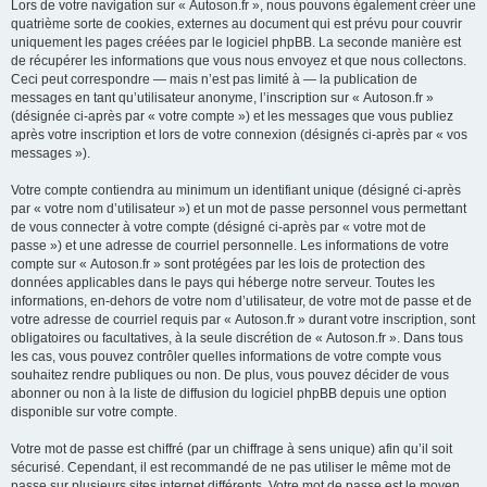
Lors de votre navigation sur « Autoson.fr », nous pouvons également créer une
quatrième sorte de cookies, externes au document qui est prévu pour couvrir
uniquement les pages créées par le logiciel phpBB. La seconde manière est
de récupérer les informations que vous nous envoyez et que nous collectons.
Ceci peut correspondre — mais n’est pas limité à — la publication de
messages en tant qu’utilisateur anonyme, l’inscription sur « Autoson.fr »
(désignée ci-après par « votre compte ») et les messages que vous publiez
après votre inscription et lors de votre connexion (désignés ci-après par « vos
messages »).
Votre compte contiendra au minimum un identifiant unique (désigné ci-après
par « votre nom d’utilisateur ») et un mot de passe personnel vous permettant
de vous connecter à votre compte (désigné ci-après par « votre mot de
passe ») et une adresse de courriel personnelle. Les informations de votre
compte sur « Autoson.fr » sont protégées par les lois de protection des
données applicables dans le pays qui héberge notre serveur. Toutes les
informations, en-dehors de votre nom d’utilisateur, de votre mot de passe et de
votre adresse de courriel requis par « Autoson.fr » durant votre inscription, sont
obligatoires ou facultatives, à la seule discrétion de « Autoson.fr ». Dans tous
les cas, vous pouvez contrôler quelles informations de votre compte vous
souhaitez rendre publiques ou non. De plus, vous pouvez décider de vous
abonner ou non à la liste de diffusion du logiciel phpBB depuis une option
disponible sur votre compte.
Votre mot de passe est chiffré (par un chiffrage à sens unique) afin qu’il soit
sécurisé. Cependant, il est recommandé de ne pas utiliser le même mot de
passe sur plusieurs sites internet différents. Votre mot de passe est le moyen