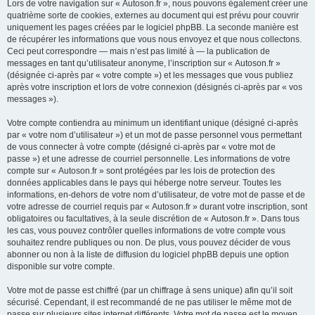
Lors de votre navigation sur « Autoson.fr », nous pouvons également créer une
quatrième sorte de cookies, externes au document qui est prévu pour couvrir
uniquement les pages créées par le logiciel phpBB. La seconde manière est
de récupérer les informations que vous nous envoyez et que nous collectons.
Ceci peut correspondre — mais n’est pas limité à — la publication de
messages en tant qu’utilisateur anonyme, l’inscription sur « Autoson.fr »
(désignée ci-après par « votre compte ») et les messages que vous publiez
après votre inscription et lors de votre connexion (désignés ci-après par « vos
messages »).
Votre compte contiendra au minimum un identifiant unique (désigné ci-après
par « votre nom d’utilisateur ») et un mot de passe personnel vous permettant
de vous connecter à votre compte (désigné ci-après par « votre mot de
passe ») et une adresse de courriel personnelle. Les informations de votre
compte sur « Autoson.fr » sont protégées par les lois de protection des
données applicables dans le pays qui héberge notre serveur. Toutes les
informations, en-dehors de votre nom d’utilisateur, de votre mot de passe et de
votre adresse de courriel requis par « Autoson.fr » durant votre inscription, sont
obligatoires ou facultatives, à la seule discrétion de « Autoson.fr ». Dans tous
les cas, vous pouvez contrôler quelles informations de votre compte vous
souhaitez rendre publiques ou non. De plus, vous pouvez décider de vous
abonner ou non à la liste de diffusion du logiciel phpBB depuis une option
disponible sur votre compte.
Votre mot de passe est chiffré (par un chiffrage à sens unique) afin qu’il soit
sécurisé. Cependant, il est recommandé de ne pas utiliser le même mot de
passe sur plusieurs sites internet différents. Votre mot de passe est le moyen