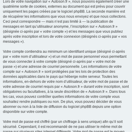
Lors de votre navigation sur « Autoson.fr », nous pouvons également créer une
quatrième sorte de cookies, externes au document qui est prévu pour couvrir
uniquement les pages créées par le logiciel phpBB. La seconde manière est
de récupérer les informations que vous nous envoyez et que nous collectons.
Ceci peut correspondre — mais n’est pas limité à — la publication de
messages en tant qu’utilisateur anonyme, l’inscription sur « Autoson.fr »
(désignée ci-après par « votre compte ») et les messages que vous publiez
après votre inscription et lors de votre connexion (désignés ci-après par « vos
messages »).
Votre compte contiendra au minimum un identifiant unique (désigné ci-après
par « votre nom d’utilisateur ») et un mot de passe personnel vous permettant
de vous connecter à votre compte (désigné ci-après par « votre mot de
passe ») et une adresse de courriel personnelle. Les informations de votre
compte sur « Autoson.fr » sont protégées par les lois de protection des
données applicables dans le pays qui héberge notre serveur. Toutes les
informations, en-dehors de votre nom d’utilisateur, de votre mot de passe et de
votre adresse de courriel requis par « Autoson.fr » durant votre inscription, sont
obligatoires ou facultatives, à la seule discrétion de « Autoson.fr ». Dans tous
les cas, vous pouvez contrôler quelles informations de votre compte vous
souhaitez rendre publiques ou non. De plus, vous pouvez décider de vous
abonner ou non à la liste de diffusion du logiciel phpBB depuis une option
disponible sur votre compte.
Votre mot de passe est chiffré (par un chiffrage à sens unique) afin qu’il soit
sécurisé. Cependant, il est recommandé de ne pas utiliser le même mot de
passe sur plusieurs sites internet différents. Votre mot de passe est le moyen