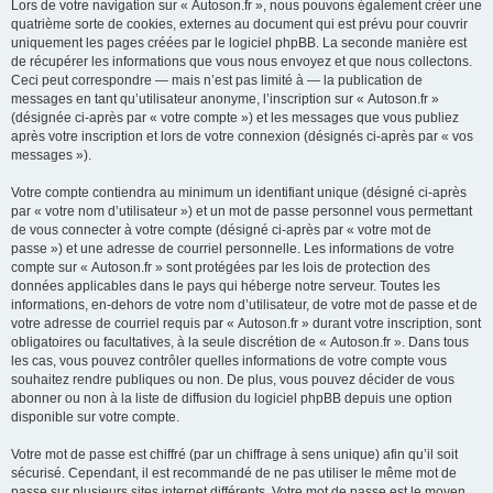
Lors de votre navigation sur « Autoson.fr », nous pouvons également créer une
quatrième sorte de cookies, externes au document qui est prévu pour couvrir
uniquement les pages créées par le logiciel phpBB. La seconde manière est
de récupérer les informations que vous nous envoyez et que nous collectons.
Ceci peut correspondre — mais n’est pas limité à — la publication de
messages en tant qu’utilisateur anonyme, l’inscription sur « Autoson.fr »
(désignée ci-après par « votre compte ») et les messages que vous publiez
après votre inscription et lors de votre connexion (désignés ci-après par « vos
messages »).
Votre compte contiendra au minimum un identifiant unique (désigné ci-après
par « votre nom d’utilisateur ») et un mot de passe personnel vous permettant
de vous connecter à votre compte (désigné ci-après par « votre mot de
passe ») et une adresse de courriel personnelle. Les informations de votre
compte sur « Autoson.fr » sont protégées par les lois de protection des
données applicables dans le pays qui héberge notre serveur. Toutes les
informations, en-dehors de votre nom d’utilisateur, de votre mot de passe et de
votre adresse de courriel requis par « Autoson.fr » durant votre inscription, sont
obligatoires ou facultatives, à la seule discrétion de « Autoson.fr ». Dans tous
les cas, vous pouvez contrôler quelles informations de votre compte vous
souhaitez rendre publiques ou non. De plus, vous pouvez décider de vous
abonner ou non à la liste de diffusion du logiciel phpBB depuis une option
disponible sur votre compte.
Votre mot de passe est chiffré (par un chiffrage à sens unique) afin qu’il soit
sécurisé. Cependant, il est recommandé de ne pas utiliser le même mot de
passe sur plusieurs sites internet différents. Votre mot de passe est le moyen