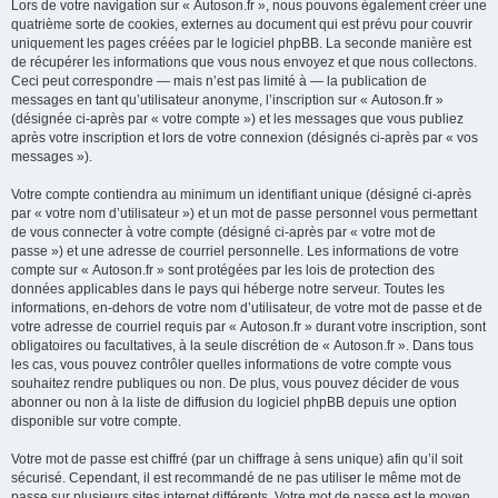
Lors de votre navigation sur « Autoson.fr », nous pouvons également créer une
quatrième sorte de cookies, externes au document qui est prévu pour couvrir
uniquement les pages créées par le logiciel phpBB. La seconde manière est
de récupérer les informations que vous nous envoyez et que nous collectons.
Ceci peut correspondre — mais n’est pas limité à — la publication de
messages en tant qu’utilisateur anonyme, l’inscription sur « Autoson.fr »
(désignée ci-après par « votre compte ») et les messages que vous publiez
après votre inscription et lors de votre connexion (désignés ci-après par « vos
messages »).
Votre compte contiendra au minimum un identifiant unique (désigné ci-après
par « votre nom d’utilisateur ») et un mot de passe personnel vous permettant
de vous connecter à votre compte (désigné ci-après par « votre mot de
passe ») et une adresse de courriel personnelle. Les informations de votre
compte sur « Autoson.fr » sont protégées par les lois de protection des
données applicables dans le pays qui héberge notre serveur. Toutes les
informations, en-dehors de votre nom d’utilisateur, de votre mot de passe et de
votre adresse de courriel requis par « Autoson.fr » durant votre inscription, sont
obligatoires ou facultatives, à la seule discrétion de « Autoson.fr ». Dans tous
les cas, vous pouvez contrôler quelles informations de votre compte vous
souhaitez rendre publiques ou non. De plus, vous pouvez décider de vous
abonner ou non à la liste de diffusion du logiciel phpBB depuis une option
disponible sur votre compte.
Votre mot de passe est chiffré (par un chiffrage à sens unique) afin qu’il soit
sécurisé. Cependant, il est recommandé de ne pas utiliser le même mot de
passe sur plusieurs sites internet différents. Votre mot de passe est le moyen