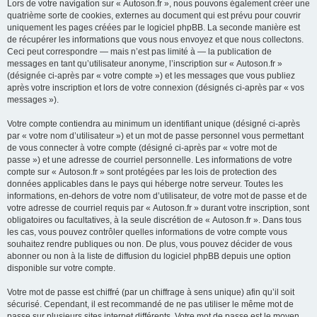
Lors de votre navigation sur « Autoson.fr », nous pouvons également créer une
quatrième sorte de cookies, externes au document qui est prévu pour couvrir
uniquement les pages créées par le logiciel phpBB. La seconde manière est
de récupérer les informations que vous nous envoyez et que nous collectons.
Ceci peut correspondre — mais n’est pas limité à — la publication de
messages en tant qu’utilisateur anonyme, l’inscription sur « Autoson.fr »
(désignée ci-après par « votre compte ») et les messages que vous publiez
après votre inscription et lors de votre connexion (désignés ci-après par « vos
messages »).
Votre compte contiendra au minimum un identifiant unique (désigné ci-après
par « votre nom d’utilisateur ») et un mot de passe personnel vous permettant
de vous connecter à votre compte (désigné ci-après par « votre mot de
passe ») et une adresse de courriel personnelle. Les informations de votre
compte sur « Autoson.fr » sont protégées par les lois de protection des
données applicables dans le pays qui héberge notre serveur. Toutes les
informations, en-dehors de votre nom d’utilisateur, de votre mot de passe et de
votre adresse de courriel requis par « Autoson.fr » durant votre inscription, sont
obligatoires ou facultatives, à la seule discrétion de « Autoson.fr ». Dans tous
les cas, vous pouvez contrôler quelles informations de votre compte vous
souhaitez rendre publiques ou non. De plus, vous pouvez décider de vous
abonner ou non à la liste de diffusion du logiciel phpBB depuis une option
disponible sur votre compte.
Votre mot de passe est chiffré (par un chiffrage à sens unique) afin qu’il soit
sécurisé. Cependant, il est recommandé de ne pas utiliser le même mot de
passe sur plusieurs sites internet différents. Votre mot de passe est le moyen