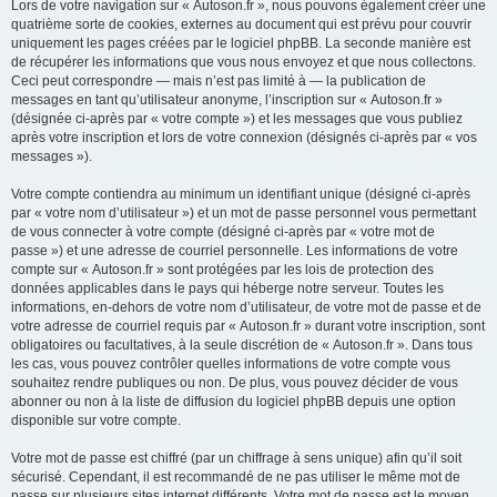
Lors de votre navigation sur « Autoson.fr », nous pouvons également créer une
quatrième sorte de cookies, externes au document qui est prévu pour couvrir
uniquement les pages créées par le logiciel phpBB. La seconde manière est
de récupérer les informations que vous nous envoyez et que nous collectons.
Ceci peut correspondre — mais n’est pas limité à — la publication de
messages en tant qu’utilisateur anonyme, l’inscription sur « Autoson.fr »
(désignée ci-après par « votre compte ») et les messages que vous publiez
après votre inscription et lors de votre connexion (désignés ci-après par « vos
messages »).
Votre compte contiendra au minimum un identifiant unique (désigné ci-après
par « votre nom d’utilisateur ») et un mot de passe personnel vous permettant
de vous connecter à votre compte (désigné ci-après par « votre mot de
passe ») et une adresse de courriel personnelle. Les informations de votre
compte sur « Autoson.fr » sont protégées par les lois de protection des
données applicables dans le pays qui héberge notre serveur. Toutes les
informations, en-dehors de votre nom d’utilisateur, de votre mot de passe et de
votre adresse de courriel requis par « Autoson.fr » durant votre inscription, sont
obligatoires ou facultatives, à la seule discrétion de « Autoson.fr ». Dans tous
les cas, vous pouvez contrôler quelles informations de votre compte vous
souhaitez rendre publiques ou non. De plus, vous pouvez décider de vous
abonner ou non à la liste de diffusion du logiciel phpBB depuis une option
disponible sur votre compte.
Votre mot de passe est chiffré (par un chiffrage à sens unique) afin qu’il soit
sécurisé. Cependant, il est recommandé de ne pas utiliser le même mot de
passe sur plusieurs sites internet différents. Votre mot de passe est le moyen