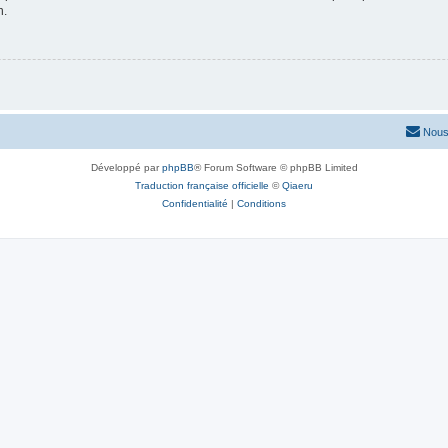
n.
Nous
Développé par
phpBB
® Forum Software © phpBB Limited
Traduction française officielle
©
Qiaeru
Confidentialité
|
Conditions