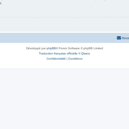
n.
Nous
Développé par
phpBB
® Forum Software © phpBB Limited
Traduction française officielle
©
Qiaeru
Confidentialité
|
Conditions