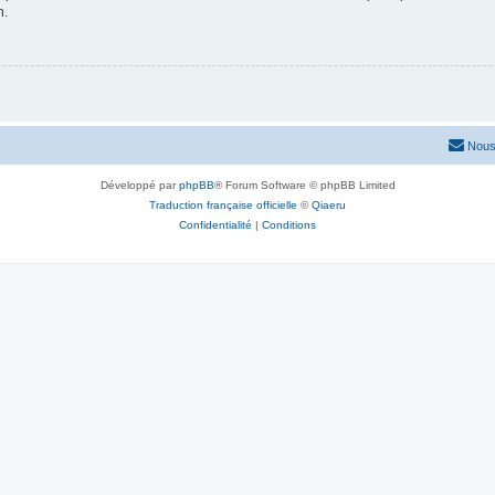
n.
Nous
Développé par
phpBB
® Forum Software © phpBB Limited
Traduction française officielle
©
Qiaeru
Confidentialité
|
Conditions