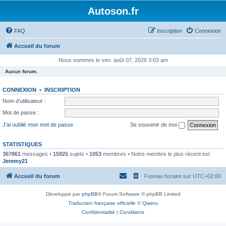
Autoson.fr
FAQ
Inscription
Connexion
Accueil du forum
Nous sommes le ven. août 07, 2026 3:03 am
Aucun forum.
CONNEXION
•
INSCRIPTION
Nom d’utilisateur :
Mot de passe :
J’ai oublié mon mot de passe
Se souvenir de moi
STATISTIQUES
367861
messages •
15925
sujets •
1053
membres • Notre membre le plus récent est
Jeremy21
Accueil du forum
Fuseau horaire sur
UTC+02:00
Développé par
phpBB
® Forum Software © phpBB Limited
Traduction française officielle
©
Qiaeru
Confidentialité
|
Conditions