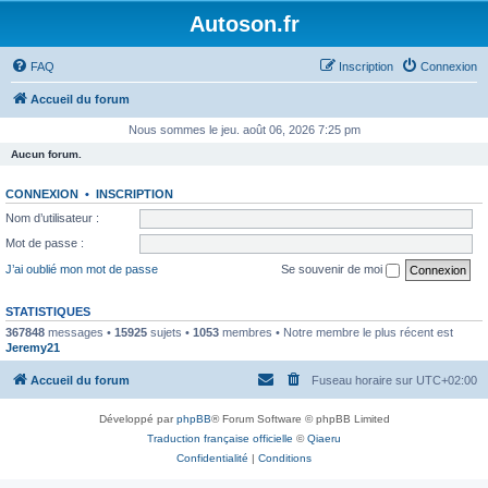
Autoson.fr
FAQ
Inscription
Connexion
Accueil du forum
Nous sommes le jeu. août 06, 2026 7:25 pm
Aucun forum.
CONNEXION
•
INSCRIPTION
Nom d’utilisateur :
Mot de passe :
J’ai oublié mon mot de passe
Se souvenir de moi
STATISTIQUES
367848
messages •
15925
sujets •
1053
membres • Notre membre le plus récent est
Jeremy21
Accueil du forum
Fuseau horaire sur
UTC+02:00
Développé par
phpBB
® Forum Software © phpBB Limited
Traduction française officielle
©
Qiaeru
Confidentialité
|
Conditions