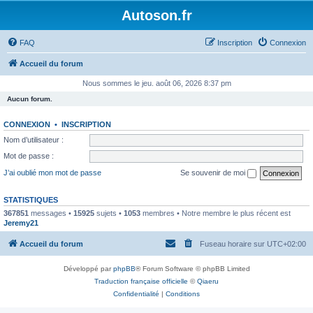
Autoson.fr
FAQ
Inscription
Connexion
Accueil du forum
Nous sommes le jeu. août 06, 2026 8:37 pm
Aucun forum.
CONNEXION
•
INSCRIPTION
Nom d’utilisateur :
Mot de passe :
J’ai oublié mon mot de passe
Se souvenir de moi
STATISTIQUES
367851
messages •
15925
sujets •
1053
membres • Notre membre le plus récent est
Jeremy21
Accueil du forum
Fuseau horaire sur
UTC+02:00
Développé par
phpBB
® Forum Software © phpBB Limited
Traduction française officielle
©
Qiaeru
Confidentialité
|
Conditions