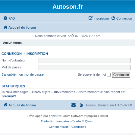
Autoson.fr
FAQ
Inscription
Connexion
Accueil du forum
Nous sommes le ven. août 07, 2026 1:27 am
Aucun forum.
CONNEXION
•
INSCRIPTION
Nom d’utilisateur :
Mot de passe :
J’ai oublié mon mot de passe
Se souvenir de moi
STATISTIQUES
367854
messages •
15925
sujets •
1053
membres • Notre membre le plus récent est
Jeremy21
Accueil du forum
Fuseau horaire sur
UTC+02:00
Développé par
phpBB
® Forum Software © phpBB Limited
Traduction française officielle
©
Qiaeru
Confidentialité
|
Conditions