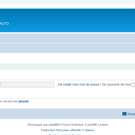
'AUTO
J’ai oublié mon mot de passe
|
Se souvenir de moi
s récent est
jmvob
Nous
Développé par
phpBB
® Forum Software © phpBB Limited
Traduction française officielle
©
Qiaeru