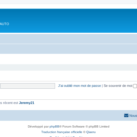
'AUTO
J’ai oublié mon mot de passe
|
Se souvenir de moi
s récent est
Jeremy21
Nous
Développé par
phpBB
® Forum Software © phpBB Limited
Traduction française officielle
©
Qiaeru