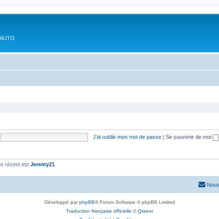
'AUTO
J’ai oublié mon mot de passe
|
Se souvenir de moi
s récent est
Jeremy21
Nous
Développé par
phpBB
® Forum Software © phpBB Limited
Traduction française officielle
©
Qiaeru