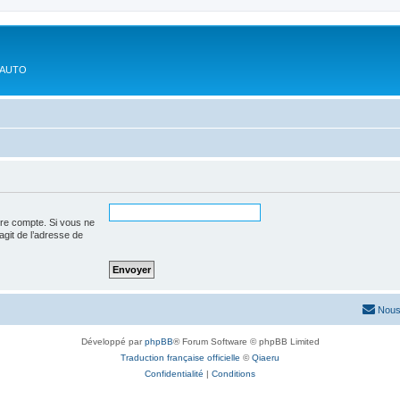
'AUTO
tre compte. Si vous ne
’agit de l’adresse de
Nous
Développé par
phpBB
® Forum Software © phpBB Limited
Traduction française officielle
©
Qiaeru
Confidentialité
|
Conditions