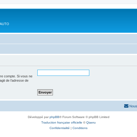
'AUTO
tre compte. Si vous ne
’agit de l’adresse de
Nous
Développé par
phpBB
® Forum Software © phpBB Limited
Traduction française officielle
©
Qiaeru
Confidentialité
|
Conditions