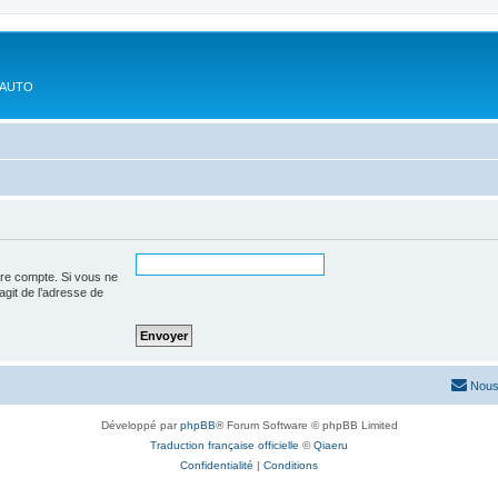
'AUTO
tre compte. Si vous ne
’agit de l’adresse de
Nous
Développé par
phpBB
® Forum Software © phpBB Limited
Traduction française officielle
©
Qiaeru
Confidentialité
|
Conditions