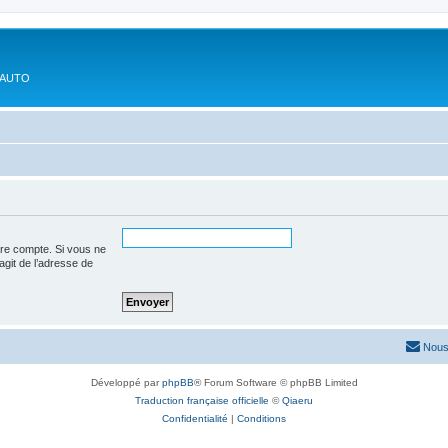
'AUTO
tre compte. Si vous ne
’agit de l’adresse de
Nous
Développé par
phpBB
® Forum Software © phpBB Limited
Traduction française officielle
©
Qiaeru
Confidentialité
|
Conditions