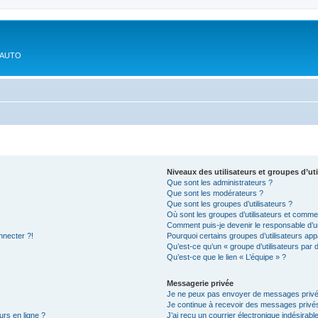
'AUTO
Niveaux des utilisateurs et groupes d’uti
Que sont les administrateurs ?
Que sont les modérateurs ?
Que sont les groupes d’utilisateurs ?
Où sont les groupes d’utilisateurs et commen
Comment puis-je devenir le responsable d’un
nnecter ?!
Pourquoi certains groupes d’utilisateurs app
Qu’est-ce qu’un « groupe d’utilisateurs par 
Qu’est-ce que le lien « L’équipe » ?
Messagerie privée
Je ne peux pas envoyer de messages privé
Je continue à recevoir des messages privés 
urs en ligne ?
J’ai reçu un courrier électronique indésirabl