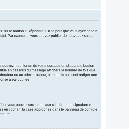
ez sur le bouton « Répondre ». Il se peut que vous ayez besoin
 sujet. Par exemple : vous pouvez publier de nouveaux sujets
s pouvez modifier un de vos messages en cliquant le bouton
e situé en dessous du message affichera le nombre de fois que
modérateur ou un administrateur, bien qu’ils puissent rédiger une
ponse a été publiée.
réée, vous pouvez cocher la case « Insérer une signature »
ages en cochant la case appropriée dans le panneau de contrôle
gnature.