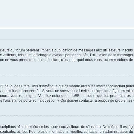
trateurs du forum peuvent limiter la publication de messages aux utilisateurs inscri
visiteurs, tels que l’affichage d’avatars personnalisés, l’utilisation de la messager
ription ne vous prend qu’un court instant, c’est pourquoi nous vous recommandons de l
t une loi des États-Unis d’Amérique qui demande aux sites internet collectant pot
 des mineurs concernés. Si vous ne savez pas si cette loi s’applique également au
 pourra vous renseigner. Veuillez noter que phpBB Limited et que les propriétaires
ue l’assistance porte sur la question « Qui dois-je contacter à propos de problèmes 
inscriptions afin d’empêcher les nouveaux visiteurs de s’inscrire. De même, il est é
s souhaitez utiliser. Pour plus d’informations, veuillez contacter un administrateur du