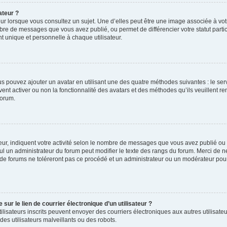
ateur ?
ur lorsque vous consultez un sujet. Une d’elles peut être une image associée à vo
mbre de messages que vous avez publié, ou permet de différencier votre statut parti
 unique et personnelle à chaque utilisateur.
ous pouvez ajouter un avatar en utilisant une des quatre méthodes suivantes : le serv
ent activer ou non la fonctionnalité des avatars et des méthodes qu’ils veuillent ren
forum.
ur, indiquent votre activité selon le nombre de messages que vous avez publié ou id
eul un administrateur du forum peut modifier le texte des rangs du forum. Merci de 
de forums ne toléreront pas ce procédé et un administrateur ou un modérateur pou
ur le lien de courrier électronique d’un utilisateur ?
s utilisateurs inscrits peuvent envoyer des courriers électroniques aux autres utili
es utilisateurs malveillants ou des robots.