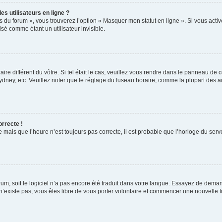
s utilisateurs en ligne ?
s du forum », vous trouverez l’option « Masquer mon statut en ligne ». Si vous activ
é comme étant un utilisateur invisible.
aire différent du vôtre. Si tel était le cas, veuillez vous rendre dans le panneau de co
ey, etc. Veuillez noter que le réglage du fuseau horaire, comme la plupart des autr
orrecte !
 mais que l’heure n’est toujours pas correcte, il est probable que l’horloge du serve
orum, soit le logiciel n’a pas encore été traduit dans votre langue. Essayez de deman
 n’existe pas, vous êtes libre de vous porter volontaire et commencer une nouvelle t