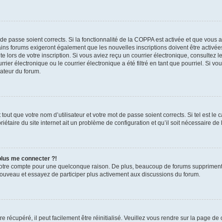
t de passe soient corrects. Si la fonctionnalité de la COPPA est activée et que vous 
ains forums exigeront également que les nouvelles inscriptions doivent être activée
te lors de votre inscription. Si vous aviez reçu un courrier électronique, consultez l
r électronique ou le courrier électronique a été filtré en tant que pourriel. Si vo
rateur du forum.
out que votre nom d’utilisateur et votre mot de passe soient corrects. Si tel est le
iétaire du site internet ait un problème de configuration et qu’il soit nécessaire de l
 plus me connecter ?!
votre compte pour une quelconque raison. De plus, beaucoup de forums suppriment pér
 nouveau et essayez de participer plus activement aux discussions du forum.
 récupéré, il peut facilement être réinitialisé. Veuillez vous rendre sur la page de