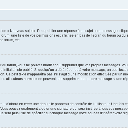
outon « Nouveau sujet ». Pour publier une réponse à un sujet ou un message, cliqu
 forum, une liste de vos permissions est affichée en bas de l’écran du forum ou du
ce forum, etc.
r du forum, vous ne pouvez modifier ou supprimer que vos propres messages. Vou
 initial ait été publié. Si quelqu’un a déjà répondu à votre message, un petit text
ion. Ce petit texte n’apparaîtra pas s’il s’agit d’une modification effectuée par un 
ue les utilisateurs normaux ne peuvent pas supprimer leur propre message si une ré
ut d’abord en créer une depuis le panneau de contrôle de l’utilisateur. Une fois c
ure. Vous pouvez également ajouter une signature qui sera insérée à tous vos mess
 vous sera plus utile de spécifier sur chaque message votre souhait d’insérer votre si