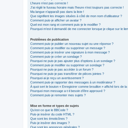
L’heure n’est pas correcte !
J’ai réglé le fuseau horaire mais l’heure n’est toujours pas correcte !
Ma langue n’apparaît pas dans la liste !
Que signifient les images situées à côté de mon nom d’utilisateur ?
Comment puis-je afficher un avatar ?
Quel est mon rang et comment puis-je le modifier ?
Pourquoi m’est-il demandé de me connecter lorsque je clique sur le lien 
Problèmes de publication
Comment puis-je publier un nouveau sujet ou une réponse ?
Comment puis-je modifier ou supprimer un message ?
Comment puis-je insérer une signature à mon message ?
Comment puis-je créer un sondage ?
Pourquoi ne puis-je pas ajouter plus d’options à un sondage ?
Comment puis-je modifier ou supprimer un sondage ?
Pourquoi ne puis-je pas accéder à un forum ?
Pourquoi ne puis-je pas transférer de pièces jointes ?
Pourquoi ai-je reçu un avertissement ?
Comment puis-je rapporter des messages à un modérateur ?
À quoi sert le bouton « Enregistrer comme brouillon » affiché lors de la 
Pourquoi mon message a-t-il besoin d’être approuvé ?
Comment puis-je remonter mes sujets ?
Mise en forme et types de sujets
Qu’est-ce que le BBCode ?
Puis-je insérer du code HTML ?
Que sont les émoticônes ?
Puis-je insérer des images ?
Que sont les annonces générales ?