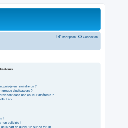
Inscription
Connexion
lisateurs
t puis-je en rejoindre un ?
 groupe d’utilisateurs ?
araissent dans une couleur différente ?
défaut » ?
s !
non sollicités !
e de la part de quelqu’un sur ce forum !