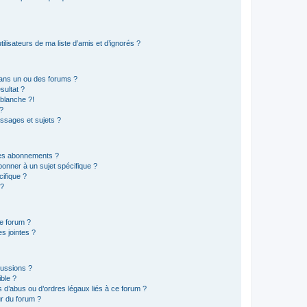
lisateurs de ma liste d’amis et d’ignorés ?
ans un ou des forums ?
sultat ?
blanche ?!
?
ssages et sujets ?
t les abonnements ?
onner à un sujet spécifique ?
ifique ?
 ?
ce forum ?
s jointes ?
cussions ?
ible ?
 d’abus ou d’ordres légaux liés à ce forum ?
r du forum ?