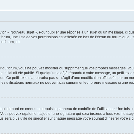
outon « Nouveau sujet ». Pour publier une réponse à un sujet ou un message, cliqu
 forum, une liste de vos permissions est affichée en bas de l’écran du forum ou du
ce forum, etc.
r du forum, vous ne pouvez modifier ou supprimer que vos propres messages. Vou
 initial ait été publié. Si quelqu’un a déjà répondu à votre message, un petit text
ion. Ce petit texte n’apparaîtra pas s’il s’agit d’une modification effectuée par un 
ue les utilisateurs normaux ne peuvent pas supprimer leur propre message si une ré
ut d’abord en créer une depuis le panneau de contrôle de l’utilisateur. Une fois c
ure. Vous pouvez également ajouter une signature qui sera insérée à tous vos mess
 vous sera plus utile de spécifier sur chaque message votre souhait d’insérer votre si