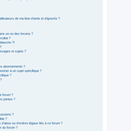
lisateurs de ma liste d’amis et d’ignorés ?
ans un ou des forums ?
sultat ?
blanche ?!
?
ssages et sujets ?
t les abonnements ?
onner à un sujet spécifique ?
ifique ?
 ?
ce forum ?
s jointes ?
cussions ?
ible ?
 d’abus ou d’ordres légaux liés à ce forum ?
r du forum ?