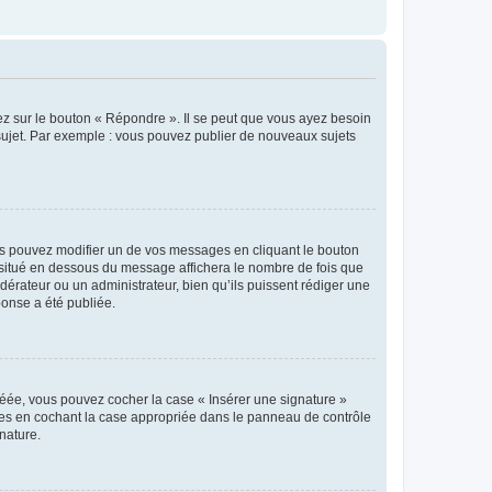
ez sur le bouton « Répondre ». Il se peut que vous ayez besoin
 sujet. Par exemple : vous pouvez publier de nouveaux sujets
s pouvez modifier un de vos messages en cliquant le bouton
e situé en dessous du message affichera le nombre de fois que
modérateur ou un administrateur, bien qu’ils puissent rédiger une
ponse a été publiée.
réée, vous pouvez cocher la case « Insérer une signature »
ages en cochant la case appropriée dans le panneau de contrôle
gnature.