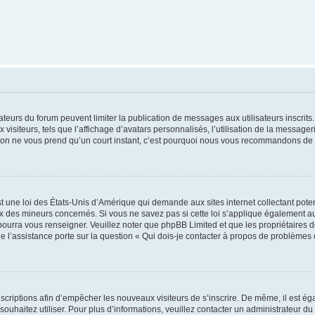
trateurs du forum peuvent limiter la publication de messages aux utilisateurs inscri
visiteurs, tels que l’affichage d’avatars personnalisés, l’utilisation de la messager
ription ne vous prend qu’un court instant, c’est pourquoi nous vous recommandons de l
t une loi des États-Unis d’Amérique qui demande aux sites internet collectant pot
 des mineurs concernés. Si vous ne savez pas si cette loi s’applique également au
 pourra vous renseigner. Veuillez noter que phpBB Limited et que les propriétaires
ue l’assistance porte sur la question « Qui dois-je contacter à propos de problèmes 
inscriptions afin d’empêcher les nouveaux visiteurs de s’inscrire. De même, il est é
s souhaitez utiliser. Pour plus d’informations, veuillez contacter un administrateur du