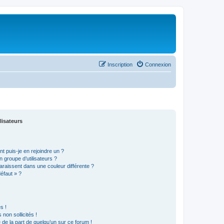
Inscription
Connexion
lisateurs
t puis-je en rejoindre un ?
 groupe d’utilisateurs ?
araissent dans une couleur différente ?
défaut » ?
s !
non sollicités !
e de la part de quelqu’un sur ce forum !