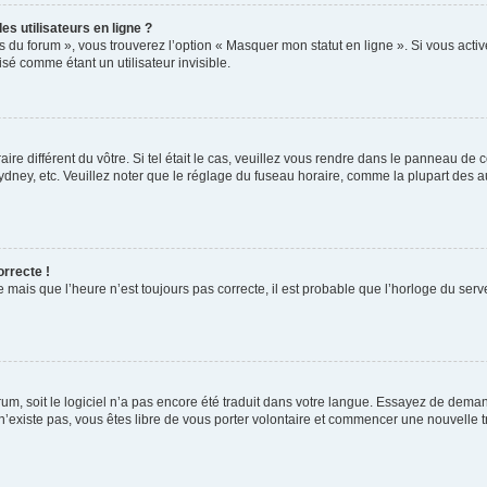
s utilisateurs en ligne ?
s du forum », vous trouverez l’option « Masquer mon statut en ligne ». Si vous activ
é comme étant un utilisateur invisible.
aire différent du vôtre. Si tel était le cas, veuillez vous rendre dans le panneau de co
ey, etc. Veuillez noter que le réglage du fuseau horaire, comme la plupart des autr
orrecte !
 mais que l’heure n’est toujours pas correcte, il est probable que l’horloge du serve
orum, soit le logiciel n’a pas encore été traduit dans votre langue. Essayez de deman
 n’existe pas, vous êtes libre de vous porter volontaire et commencer une nouvelle t