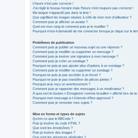
L’heure n’est pas correcte !
J’ai réglé le fuseau horaire mais l’heure n’est toujours pas correcte !
Ma langue n’apparaît pas dans la liste !
Que signifient les images situées à côté de mon nom d’utilisateur ?
Comment puis-je afficher un avatar ?
Quel est mon rang et comment puis-je le modifier ?
Pourquoi m’est-il demandé de me connecter lorsque je clique sur le lien 
Problèmes de publication
Comment puis-je publier un nouveau sujet ou une réponse ?
Comment puis-je modifier ou supprimer un message ?
Comment puis-je insérer une signature à mon message ?
Comment puis-je créer un sondage ?
Pourquoi ne puis-je pas ajouter plus d’options à un sondage ?
Comment puis-je modifier ou supprimer un sondage ?
Pourquoi ne puis-je pas accéder à un forum ?
Pourquoi ne puis-je pas transférer de pièces jointes ?
Pourquoi ai-je reçu un avertissement ?
Comment puis-je rapporter des messages à un modérateur ?
À quoi sert le bouton « Enregistrer comme brouillon » affiché lors de la 
Pourquoi mon message a-t-il besoin d’être approuvé ?
Comment puis-je remonter mes sujets ?
Mise en forme et types de sujets
Qu’est-ce que le BBCode ?
Puis-je insérer du code HTML ?
Que sont les émoticônes ?
Puis-je insérer des images ?
Que sont les annonces générales ?