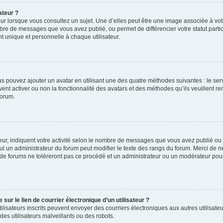
ateur ?
ur lorsque vous consultez un sujet. Une d’elles peut être une image associée à vo
mbre de messages que vous avez publié, ou permet de différencier votre statut parti
 unique et personnelle à chaque utilisateur.
ous pouvez ajouter un avatar en utilisant une des quatre méthodes suivantes : le serv
ent activer ou non la fonctionnalité des avatars et des méthodes qu’ils veuillent ren
forum.
ur, indiquent votre activité selon le nombre de messages que vous avez publié ou id
eul un administrateur du forum peut modifier le texte des rangs du forum. Merci de 
de forums ne toléreront pas ce procédé et un administrateur ou un modérateur pou
ur le lien de courrier électronique d’un utilisateur ?
s utilisateurs inscrits peuvent envoyer des courriers électroniques aux autres utili
es utilisateurs malveillants ou des robots.