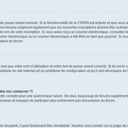
t de passe soient corrects. Si la fonctionnalité de la COPPA est activée et que vous 
ains forums exigeront également que les nouvelles inscriptions doivent être activée
te lors de votre inscription. Si vous aviez reçu un courrier électronique, consultez l
r électronique ou le courrier électronique a été filtré en tant que pourriel. Si vo
rateur du forum.
out que votre nom d’utilisateur et votre mot de passe soient corrects. Si tel est le
iétaire du site internet ait un problème de configuration et qu’il soit nécessaire de l
 plus me connecter ?!
votre compte pour une quelconque raison. De plus, beaucoup de forums suppriment pér
 nouveau et essayez de participer plus activement aux discussions du forum.
 récupéré, il peut facilement être réinitialisé. Veuillez vous rendre sur la page de