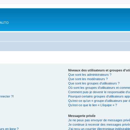
'AUTO
Niveaux des utilisateurs et groupes d’uti
Que sont les administrateurs ?
Que sont les modérateurs ?
Que sont les groupes d’utilisateurs ?
Où sont les groupes d’utilisateurs et commen
Comment puis-je devenir le responsable d’un
nnecter ?!
Pourquoi certains groupes d’utilisateurs app
Qu’est-ce qu’un « groupe d’utilisateurs par 
Qu’est-ce que le lien « L’équipe » ?
Messagerie privée
Je ne peux pas envoyer de messages privé
Je continue à recevoir des messages privés 
urs en ligne ?
J’ai reçu un courrier électronique indésirabl