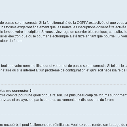
t de passe soient corrects. Si la fonctionnalité de la COPPA est activée et que vous 
ains forums exigeront également que les nouvelles inscriptions doivent être activée
te lors de votre inscription. Si vous aviez reçu un courrier électronique, consultez l
r électronique ou le courrier électronique a été filtré en tant que pourriel. Si vo
rateur du forum.
out que votre nom d’utilisateur et votre mot de passe soient corrects. Si tel est le
iétaire du site internet ait un problème de configuration et qu’il soit nécessaire de l
 plus me connecter ?!
votre compte pour une quelconque raison. De plus, beaucoup de forums suppriment pér
 nouveau et essayez de participer plus activement aux discussions du forum.
 récupéré, il peut facilement être réinitialisé. Veuillez vous rendre sur la page de