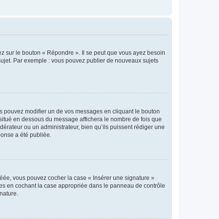
ez sur le bouton « Répondre ». Il se peut que vous ayez besoin
 sujet. Par exemple : vous pouvez publier de nouveaux sujets
s pouvez modifier un de vos messages en cliquant le bouton
e situé en dessous du message affichera le nombre de fois que
modérateur ou un administrateur, bien qu’ils puissent rédiger une
ponse a été publiée.
réée, vous pouvez cocher la case « Insérer une signature »
ages en cochant la case appropriée dans le panneau de contrôle
gnature.