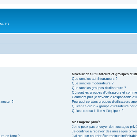
'AUTO
Niveaux des utilisateurs et groupes d’uti
Que sont les administrateurs ?
Que sont les modérateurs ?
Que sont les groupes d’utilisateurs ?
Où sont les groupes d’utilisateurs et commen
Comment puis-je devenir le responsable d’un
nnecter ?!
Pourquoi certains groupes d’utilisateurs app
Qu’est-ce qu’un « groupe d’utilisateurs par 
Qu’est-ce que le lien « L’équipe » ?
Messagerie privée
Je ne peux pas envoyer de messages privé
Je continue à recevoir des messages privés 
urs en ligne ?
J’ai reçu un courrier électronique indésirabl