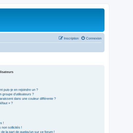
Inscription
Connexion
lisateurs
t puis-je en rejoindre un ?
 groupe d’utilisateurs ?
araissent dans une couleur différente ?
défaut » ?
s !
non sollicités !
e de la part de quelqu’un sur ce forum !