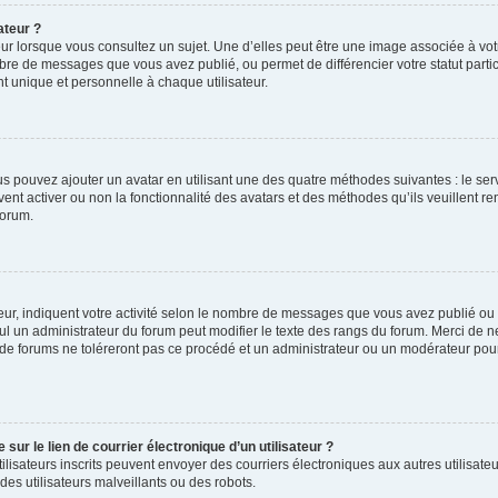
ateur ?
ur lorsque vous consultez un sujet. Une d’elles peut être une image associée à vo
mbre de messages que vous avez publié, ou permet de différencier votre statut parti
 unique et personnelle à chaque utilisateur.
ous pouvez ajouter un avatar en utilisant une des quatre méthodes suivantes : le serv
ent activer ou non la fonctionnalité des avatars et des méthodes qu’ils veuillent ren
forum.
ur, indiquent votre activité selon le nombre de messages que vous avez publié ou id
eul un administrateur du forum peut modifier le texte des rangs du forum. Merci de 
de forums ne toléreront pas ce procédé et un administrateur ou un modérateur pou
ur le lien de courrier électronique d’un utilisateur ?
s utilisateurs inscrits peuvent envoyer des courriers électroniques aux autres utili
es utilisateurs malveillants ou des robots.