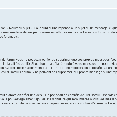
outon « Nouveau sujet ». Pour publier une réponse à un sujet ou un message, cliqu
 forum, une liste de vos permissions est affichée en bas de l’écran du forum ou du
ce forum, etc.
r du forum, vous ne pouvez modifier ou supprimer que vos propres messages. Vou
 initial ait été publié. Si quelqu’un a déjà répondu à votre message, un petit text
ion. Ce petit texte n’apparaîtra pas s’il s’agit d’une modification effectuée par un 
ue les utilisateurs normaux ne peuvent pas supprimer leur propre message si une ré
ut d’abord en créer une depuis le panneau de contrôle de l’utilisateur. Une fois c
ure. Vous pouvez également ajouter une signature qui sera insérée à tous vos mess
 vous sera plus utile de spécifier sur chaque message votre souhait d’insérer votre si