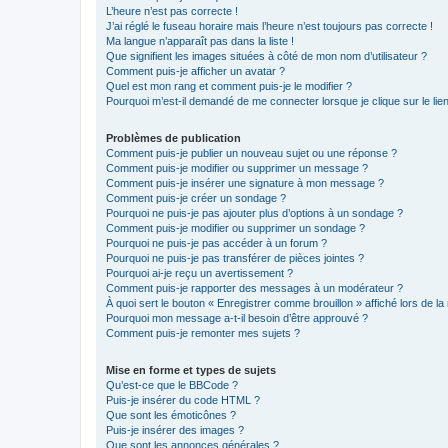
L’heure n’est pas correcte !
J’ai réglé le fuseau horaire mais l’heure n’est toujours pas correcte !
Ma langue n’apparaît pas dans la liste !
Que signifient les images situées à côté de mon nom d’utilisateur ?
Comment puis-je afficher un avatar ?
Quel est mon rang et comment puis-je le modifier ?
Pourquoi m’est-il demandé de me connecter lorsque je clique sur le lien 
Problèmes de publication
Comment puis-je publier un nouveau sujet ou une réponse ?
Comment puis-je modifier ou supprimer un message ?
Comment puis-je insérer une signature à mon message ?
Comment puis-je créer un sondage ?
Pourquoi ne puis-je pas ajouter plus d’options à un sondage ?
Comment puis-je modifier ou supprimer un sondage ?
Pourquoi ne puis-je pas accéder à un forum ?
Pourquoi ne puis-je pas transférer de pièces jointes ?
Pourquoi ai-je reçu un avertissement ?
Comment puis-je rapporter des messages à un modérateur ?
À quoi sert le bouton « Enregistrer comme brouillon » affiché lors de la 
Pourquoi mon message a-t-il besoin d’être approuvé ?
Comment puis-je remonter mes sujets ?
Mise en forme et types de sujets
Qu’est-ce que le BBCode ?
Puis-je insérer du code HTML ?
Que sont les émoticônes ?
Puis-je insérer des images ?
Que sont les annonces générales ?