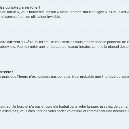
s utilisateurs en ligne ?
s du forum », vous trouverez l’option « Masquer mon statut en ligne ». Si vous activ
é comme étant un utilisateur invisible.
aire différent du vôtre. Si tel était le cas, veuillez vous rendre dans le panneau de co
ey, etc. Veuillez noter que le réglage du fuseau horaire, comme la plupart des autr
orrecte !
 mais que l’heure n’est toujours pas correcte, il est probable que l’horloge du serve
orum, soit le logiciel n’a pas encore été traduit dans votre langue. Essayez de deman
 n’existe pas, vous êtes libre de vous porter volontaire et commencer une nouvelle t