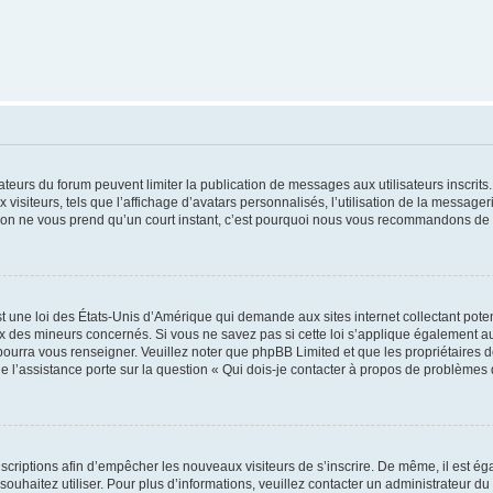
trateurs du forum peuvent limiter la publication de messages aux utilisateurs inscri
visiteurs, tels que l’affichage d’avatars personnalisés, l’utilisation de la messager
ription ne vous prend qu’un court instant, c’est pourquoi nous vous recommandons de l
t une loi des États-Unis d’Amérique qui demande aux sites internet collectant pot
 des mineurs concernés. Si vous ne savez pas si cette loi s’applique également au
 pourra vous renseigner. Veuillez noter que phpBB Limited et que les propriétaires
ue l’assistance porte sur la question « Qui dois-je contacter à propos de problèmes 
inscriptions afin d’empêcher les nouveaux visiteurs de s’inscrire. De même, il est é
s souhaitez utiliser. Pour plus d’informations, veuillez contacter un administrateur du