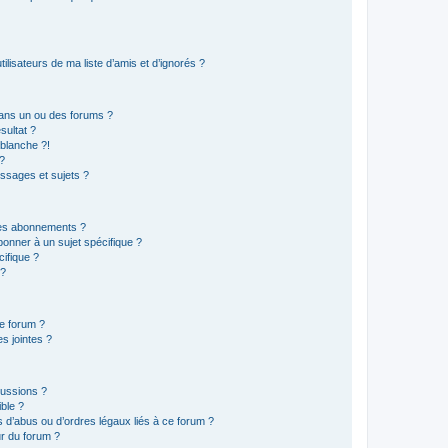
lisateurs de ma liste d’amis et d’ignorés ?
ans un ou des forums ?
sultat ?
blanche ?!
?
ssages et sujets ?
t les abonnements ?
onner à un sujet spécifique ?
ifique ?
 ?
ce forum ?
s jointes ?
cussions ?
ible ?
 d’abus ou d’ordres légaux liés à ce forum ?
r du forum ?